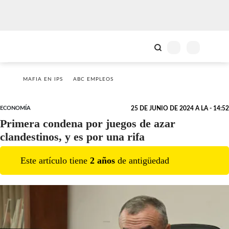
MAFIA EN IPS
ABC EMPLEOS
ECONOMÍA
25 DE JUNIO DE 2024 A LA - 14:52
Primera condena por juegos de azar
clandestinos, y es por una rifa
Este artículo tiene
2
año
s
de antigüedad