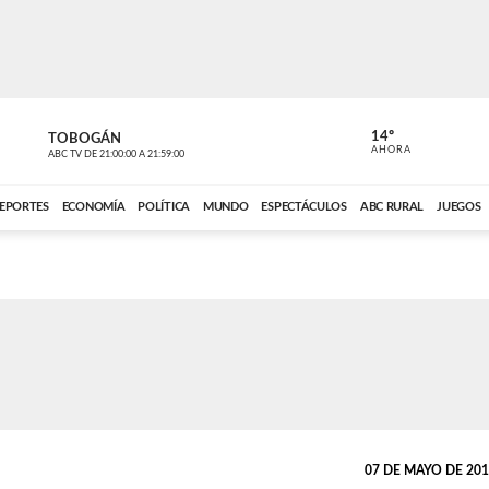
14º
TOBOGÁN
DE TODO 
AHORA
ABC TV
DE
21:00:00
A
21:59:00
ABC CARDINAL 
EPORTES
ECONOMÍA
POLÍTICA
MUNDO
ESPECTÁCULOS
ABC RURAL
JUEGOS
07 DE MAYO DE 2010