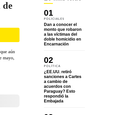
 de
01
POLICIALES
Dan a conocer el 
monto que robaron 
a las víctimas del 
doble homicidio en 
Encarnación
 que aún
de mayo,
02
POLÍTICA
¿EE.UU. retiró 
sanciones a Cartes 
a cambio de 
acuerdos con 
Paraguay? Esto 
respondió la 
Embajada