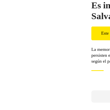
Es i
Salv
Este 
La memoria
persisten 
según el p