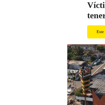
Víct
tene
Este 