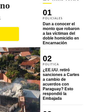
 no
01
a
POLICIALES
Dan a conocer el 
monto que robaron 
a las víctimas del 
doble homicidio en 
Encarnación
02
POLÍTICA
¿EE.UU. retiró 
sanciones a Cartes 
a cambio de 
acuerdos con 
Paraguay? Esto 
respondió la 
Embajada