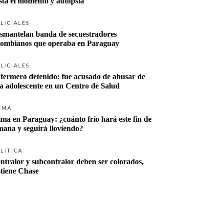
sta el momento y autopsia
LICIALES
smantelan banda de secuestradores 
lombianos que operaba en Paraguay
LICIALES
fermero detenido: fue acusado de abusar de 
a adolescente en un Centro de Salud
IMA
ima en Paraguay: ¿cuánto frío hará este fin de 
mana y seguirá lloviendo?
LÍTICA
ntralor y subcontralor deben ser colorados, 
stiene Chase