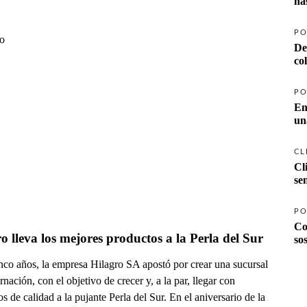
ha
PO
ío
De
co
PO
En
un
CL
Cl
se
PO
Co
o lleva los mejores productos a la Perla del Sur
so
nco años, la empresa Hilagro SA apostó por crear una sucursal
nación, con el objetivo de crecer y, a la par, llegar con
s de calidad a la pujante Perla del Sur. En el aniversario de la