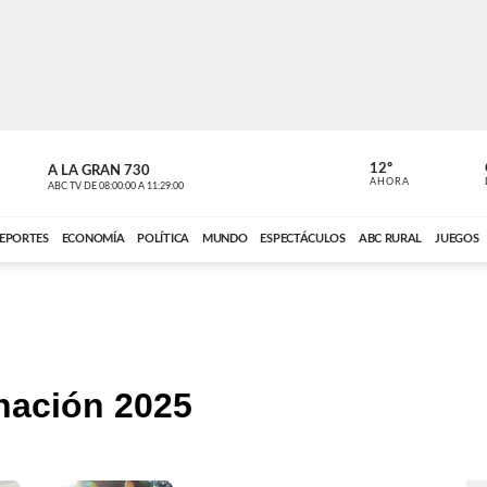
12º
A LA GRAN 730
A LA GRAN 
AHORA
ABC TV
DE
08:00:00
A
11:29:00
ABC CARDINAL 
EPORTES
ECONOMÍA
POLÍTICA
MUNDO
ESPECTÁCULOS
ABC RURAL
JUEGOS
nación 2025