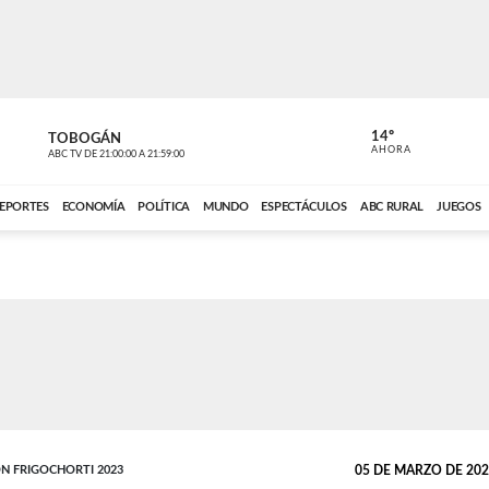
14º
TOBOGÁN
DE TODO 
AHORA
ABC TV
DE
21:00:00
A
21:59:00
ABC CARDINAL 
EPORTES
ECONOMÍA
POLÍTICA
MUNDO
ESPECTÁCULOS
ABC RURAL
JUEGOS
N FRIGOCHORTI 2023
05 DE MARZO DE 2023