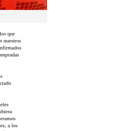
los que
s nuestros
onfirmados
compradas
ás
ectado
eles
ubiera
peramos
es, a los