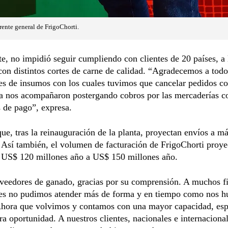
ente general de FrigoChorti.
e, no impidió seguir cumpliendo con clientes de 20 países, a 
con distintos cortes de carne de calidad. “Agradecemos a todo
es de insumos con los cuales tuvimos que cancelar pedidos c
ta nos acompañaron postergando cobros por las mercaderías 
 de pago”, expresa.
e, tras la reinauguración de la planta, proyectan envíos a m
Así también, el volumen de facturación de FrigoChorti proy
e US$ 120 millones año a US$ 150 millones año.
veedores de ganado, gracias por su comprensión. A muchos fi
es no pudimos atender más de forma y en tiempo como nos h
Ahora que volvimos y contamos con una mayor capacidad, es
ra oportunidad. A nuestros clientes, nacionales e internacional