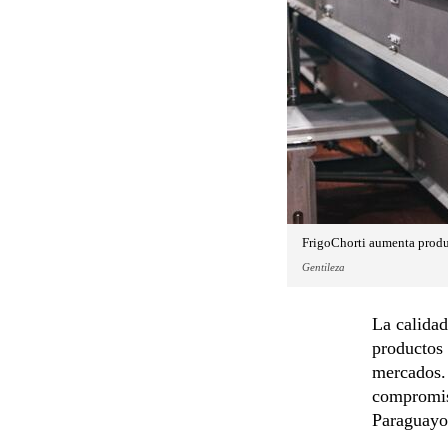
FrigoChorti aumenta produc
Gentileza
La calidad
productos 
mercados. 
compromiso
Paraguayo