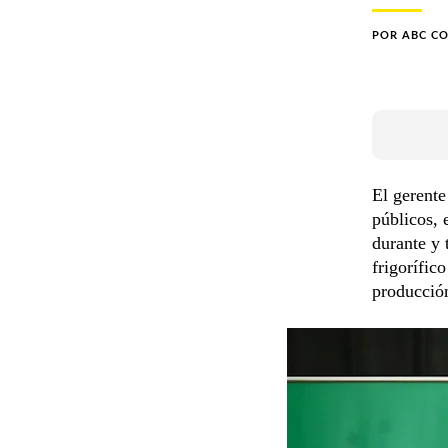
POR
ABC C
El gerente
públicos, 
durante y 
frigorífic
producción