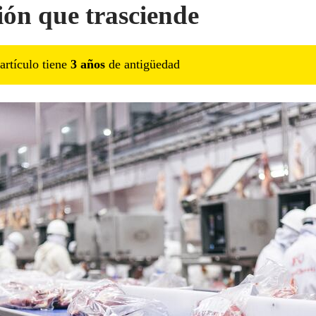
ión que trasciende
artículo tiene
3
año
s
de antigüedad