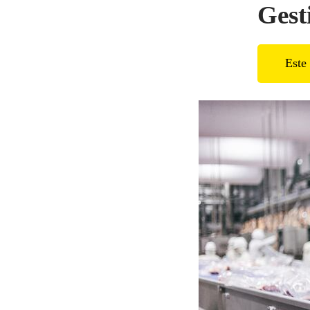
Gest
Este 