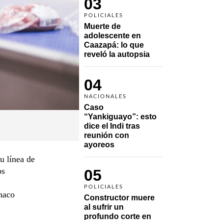
03
POLICIALES
Muerte de 
adolescente en 
Caazapá: lo que 
reveló la autopsia
04
NACIONALES
Caso 
“Yankiguayo”: esto 
dice el Indi tras 
reunión con 
ayoreos
u línea de
os
05
POLICIALES
Chaco
Constructor muere 
al sufrir un 
profundo corte en 