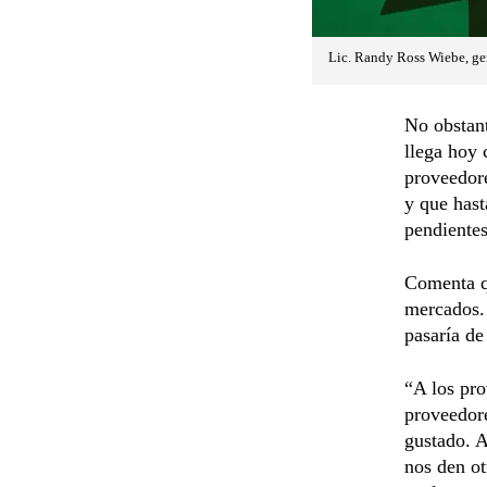
Lic. Randy Ross Wiebe, ger
No obstant
llega hoy 
proveedor
y que has
pendientes
Comenta qu
mercados. 
pasaría d
“A los pro
proveedor
gustado. 
nos den ot