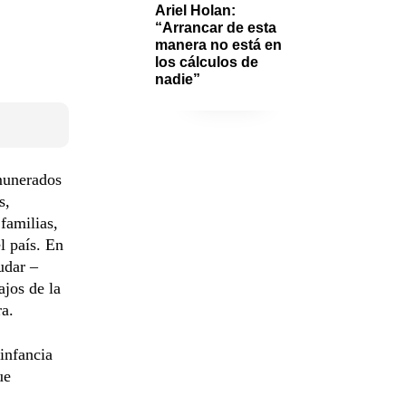
Ariel Holan: 
“Arrancar de esta 
manera no está en 
los cálculos de 
nadie”
emunerados
s,
familias,
l país. En
udar –
ajos de la
ra.
 infancia
ue