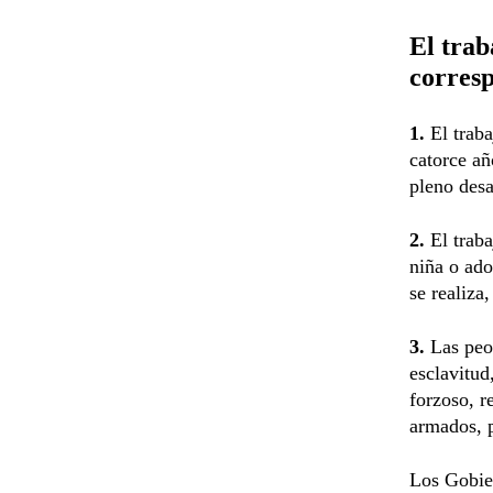
El trab
corresp
1.
El trab
catorce añ
pleno desa
2.
El traba
niña o ado
se realiza
3.
Las peo
esclavitud
forzoso, r
armados, p
Los Gobie