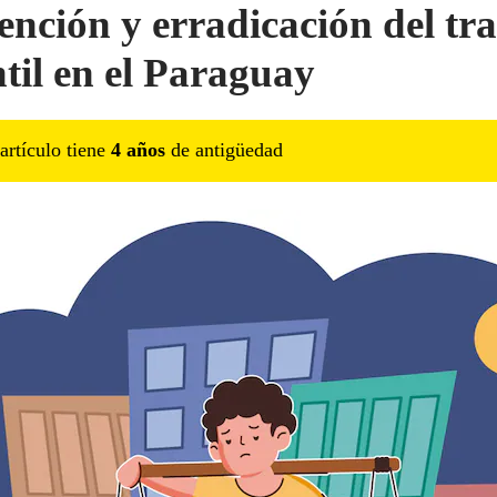
ención y erradicación del tr
ntil en el Paraguay
artículo tiene
4
año
s
de antigüedad