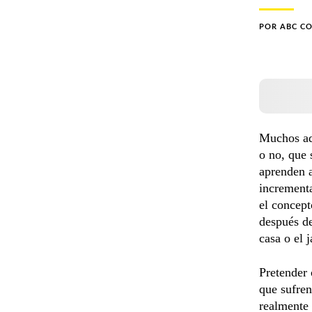
POR
ABC C
Muchos ado
o no, que 
aprenden a
incrementa
el concept
después de
casa o el 
Pretender 
que sufren
realmente 