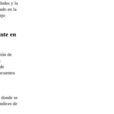
dades y la
ado en la
ajo
ente en
ción de
a
 de
encuentra
, donde se
índices de