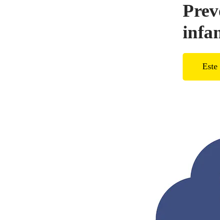
Prev
infa
Este 