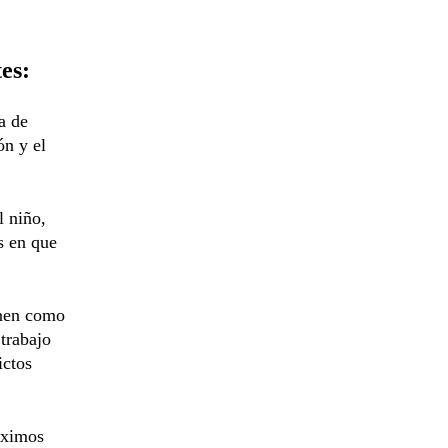
es:
a de
ón y el
l niño,
s en que
inen como
 trabajo
ictos
óximos