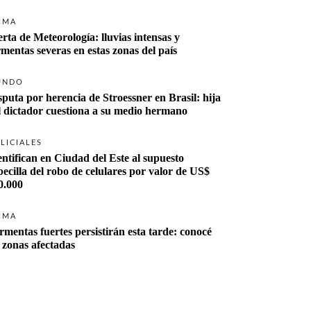
IMA
erta de Meteorología: lluvias intensas y 
rmentas severas en estas zonas del país
UNDO
sputa por herencia de Stroessner en Brasil: hija 
del dictador cuestiona a su medio hermano 
LICIALES
entifican en Ciudad del Este al supuesto 
becilla del robo de celulares por valor de US$ 
0.000
IMA
rmentas fuertes persistirán esta tarde: conocé 
s zonas afectadas