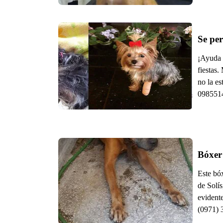
Se pe
¡Ayuda p
fiestas.
no la e
0985514
Bóxer
Este bó
de Solís
evidente
(0971) 