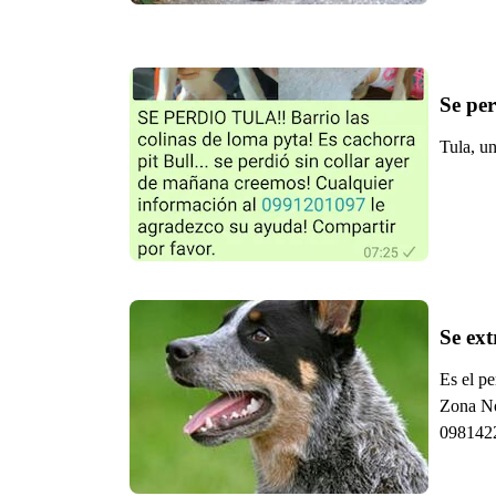
Se per
Tula, un
Se ext
Es el pe
Zona No
0981422