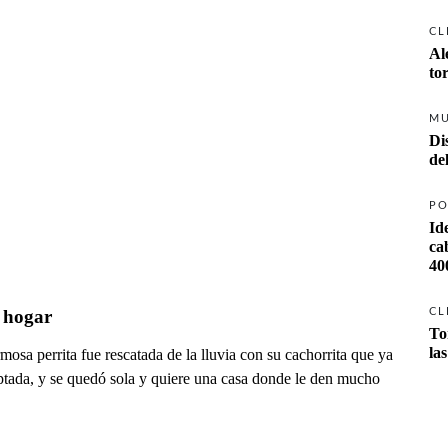
CL
Al
to
M
Di
PO
Id
ca
40
 hogar
CL
To
la
mosa perrita fue rescatada de la lluvia con su cachorrita que ya
ptada, y se quedó sola y quiere una casa donde le den mucho