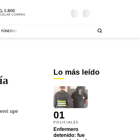
G.
23º
5.800
G.
6.200
A ABC
SOLO MÚSICA
M
DÓLAR COMPRA
MAÑANA
DÓLAR VENTA
AM
DE
00:00 A 04:59
ABC FM
00:00 A 05:59
AB
FÚNEBRES
Lo más leído
ía
erei upe
01
POLICIALES
Enfermero 
detenido: fue 