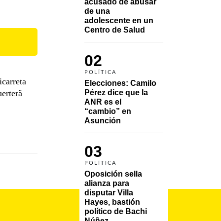
acusado de abusar 
de una 
adolescente en un 
Centro de Salud
02
POLÍTICA
icarreta
Elecciones: Camilo 
uerterâ
Pérez dice que la 
ANR es el 
“cambio” en 
Asunción 
03
POLÍTICA
Oposición sella 
alianza para 
disputar Villa 
Hayes, bastión 
político de Bachi 
Núñez