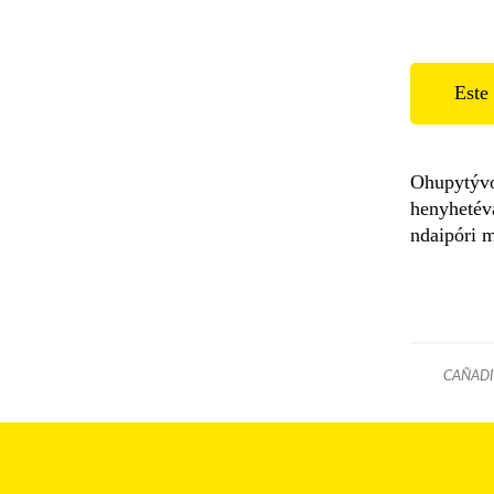
Este 
Ohupytývo 
henyhetéva
ndaipóri m
CAÑADI