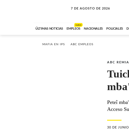
7 DE AGOSTO DE 2026
SOLO MÚSICA
ABC FM
00:00 A 05:59
NUEVO
ÚLTIMAS NOTICIAS
EMPLEOS
NACIONALES
POLICIALES
D
MAFIA EN IPS
ABC EMPLEOS
ABC REMI
Tuic
mba'
Peteî mba'
Acceso Sur
30 DE JUNIO