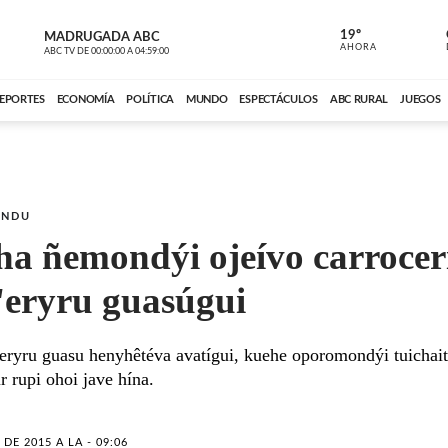
19º
MADRUGADA ABC
MADRUGAD
AHORA
ABC TV
DE
00:00:00
A
04:59:00
ABC CARDINAL 
EPORTES
ECONOMÍA
POLÍTICA
MUNDO
ESPECTÁCULOS
ABC RURAL
JUEGOS
ANDU
ha ñemondýi ojeívo carrocer
eryru guasúgui
eryru guasu henyhêtéva avatígui, kuehe oporomondýi tuichait
 rupi ohoi jave hína.
 DE 2015 A LA - 09:06