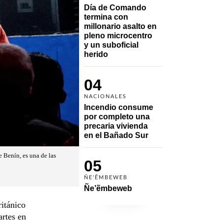
Día de Comando 
termina con 
millonario asalto en 
pleno microcentro 
y un suboficial 
herido
04
NACIONALES
Incendio consume 
por completo una 
precaria vivienda 
en el Bañado Sur
 Benín, es una de las
05
ÑE'ẼMBEWEB
Ñe’ẽmbeweb
itánico
artes en