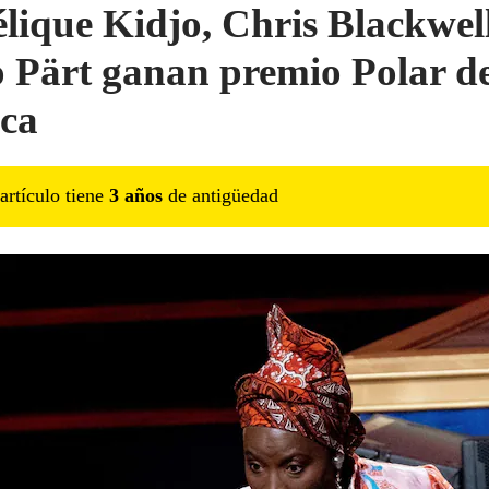
lique Kidjo, Chris Blackwel
 Pärt ganan premio Polar d
ca
artículo tiene
3
año
s
de antigüedad