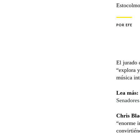
Estocolmo 
POR
EFE
El jurado 
“explora y
música int
Lea más:
Senadores
Chris Bla
“enorme in
convirtién