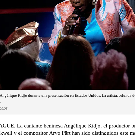
Angélique Kidjo durante una presentación en Estados Unidos. La artista, oriunda de
.
NOLDS
E. La cantante beninesa Angélique Kidjo, el productor br
kwell y el compositor Arvo Pärt han sido distinguidos este m