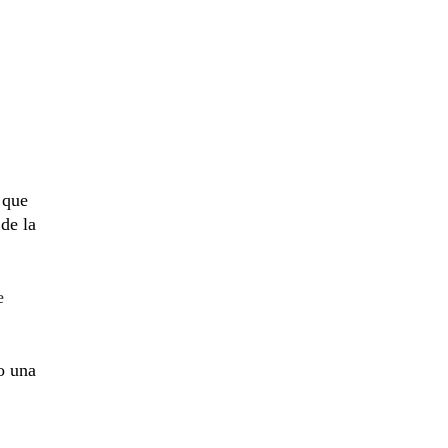
 que
de la
e
o una