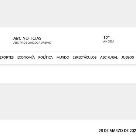
12º
ABC NOTICIAS
CONTACTO
AHORA
ABC TV
DE
06:00:00
A
07:59:00
ABC CARDINAL 
EPORTES
ECONOMÍA
POLÍTICA
MUNDO
ESPECTÁCULOS
ABC RURAL
JUEGOS
28 DE MARZO DE 2023