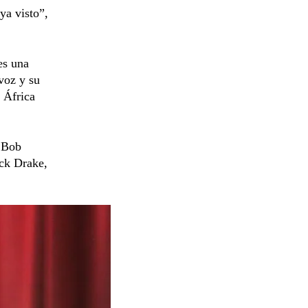
ya visto”,
es una
 voz y su
 África
a Bob
ck Drake,