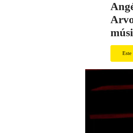
Angé
Arvo
músi
Este 