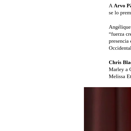
A
Arvo P
se lo pre
Angélique
“fuerza cr
presencia 
Occidenta
Chris Bla
Marley a 
Melissa E