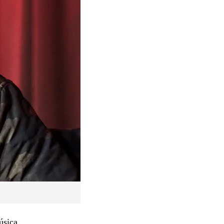
úsica