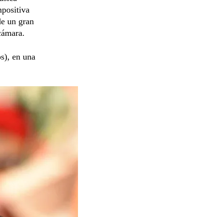
mpositiva
de un gran
cámara.
s), en una