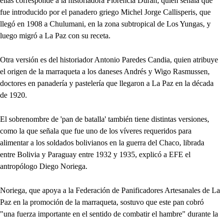
ellas corresponde a la historiadora Florencia Durán, quien señala que
fue introducido por el panadero griego Michel Jorge Callisperis, que
llegó en 1908 a Chulumani, en la zona subtropical de Los Yungas, y
luego migró a La Paz con su receta.
Otra versión es del historiador Antonio Paredes Candia, quien atribuye
el origen de la marraqueta a los daneses Andrés y Wigo Rasmussen,
doctores en panadería y pastelería que llegaron a La Paz en la década
de 1920.
El sobrenombre de 'pan de batalla' también tiene distintas versiones,
como la que señala que fue uno de los víveres requeridos para
alimentar a los soldados bolivianos en la guerra del Chaco, librada
entre Bolivia y Paraguay entre 1932 y 1935, explicó a EFE el
antropólogo Diego Noriega.
Noriega, que apoya a la Federación de Panificadores Artesanales de La
Paz en la promoción de la marraqueta, sostuvo que este pan cobró
"una fuerza importante en el sentido de combatir el hambre" durante la