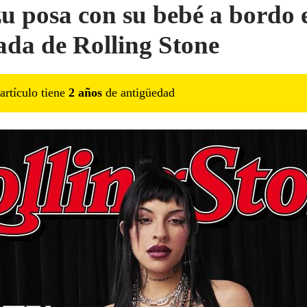
u posa con su bebé a bordo 
ada de Rolling Stone
artículo tiene
2
año
s
de antigüedad