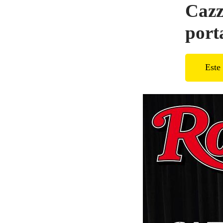
Cazz
port
Este 