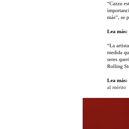
“Cazzu es
importanci
más”, se p
Lea más:
“La artist
medida que
seres quer
Rolling St
Lea más:
al mérito