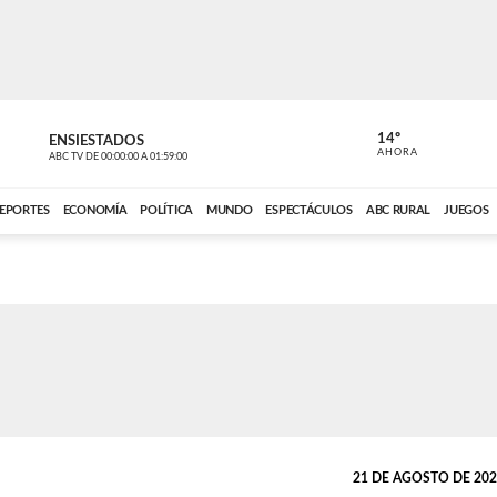
14º
ENSIESTADOS
VOCES DEL
AHORA
ABC TV
DE
00:00:00
A
01:59:00
ABC CARDINAL 
EPORTES
ECONOMÍA
POLÍTICA
MUNDO
ESPECTÁCULOS
ABC RURAL
JUEGOS
21 DE AGOSTO DE 2023