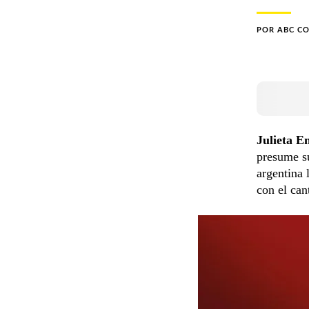
POR
ABC C
Julieta E
presume su
argentina
con el ca