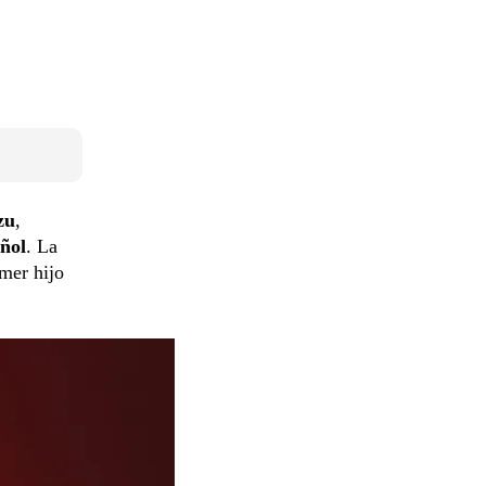
zu
,
ñol
. La
imer hijo