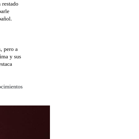
a restado
parle
pañol.
s, pero a
cima y sus
estaca
ocimientos