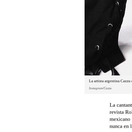
La artista argentina Cazzu 
Instagram/Cazzu
La cantant
revista Ro
mexicano C
nunca en l