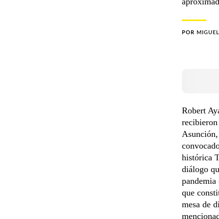
aproximad
POR
MIGUEL
Robert Aya
recibieron
Asunción,
convocados
histórica 
diálogo qu
pandemia d
que consti
mesa de di
mencionad