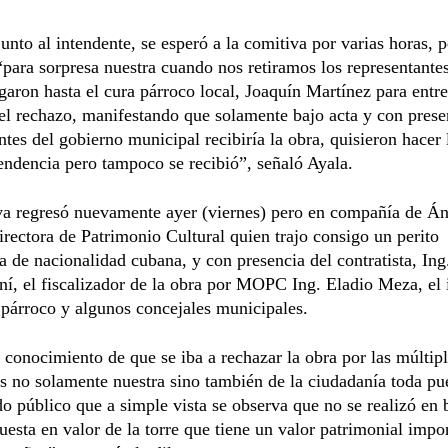
junto al intendente, se esperó a la comitiva por varias horas, 
“para sorpresa nuestra cuando nos retiramos los representantes
ron hasta el cura párroco local, Joaquín Martínez para entre
el rechazo, manifestando que solamente bajo acta y con prese
ntes del gobierno municipal recibiría la obra, quisieron hace
tendencia pero tampoco se recibió”, señaló Ayala.
va regresó nuevamente ayer (viernes) pero en compañía de Á
irectora de Patrimonio Cultural quien trajo consigo un perito
ta de nacionalidad cubana, y con presencia del contratista, In
í, el fiscalizador de la obra por MOPC Ing. Eladio Meza, el 
 párroco y algunos concejales municipales.
 conocimiento de que se iba a rechazar la obra por las múltip
s no solamente nuestra sino también de la ciudadanía toda pu
o público que a simple vista se observa que no se realizó en
uesta en valor de la torre que tiene un valor patrimonial impo