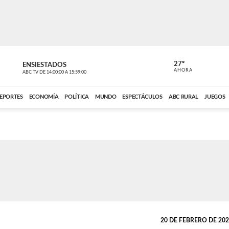
27º
ENSIESTADOS
PERIODÍST
AHORA
ABC TV
DE
14:00:00
A
15:59:00
ABC CARDINAL 
EPORTES
ECONOMÍA
POLÍTICA
MUNDO
ESPECTÁCULOS
ABC RURAL
JUEGOS
20 DE FEBRERO DE 2021