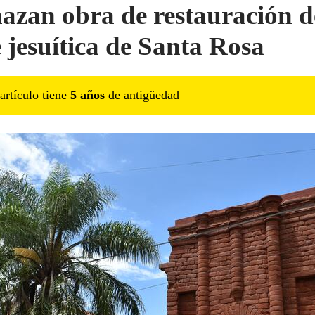
azan obra de restauración d
e jesuítica de Santa Rosa
artículo tiene
5
año
s
de antigüedad