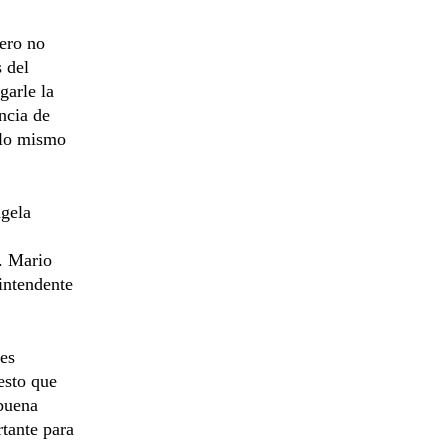
pero no
 del
garle la
ncia de
r lo mismo
ngela
g. Mario
intendente
les
esto que
 buena
rtante para