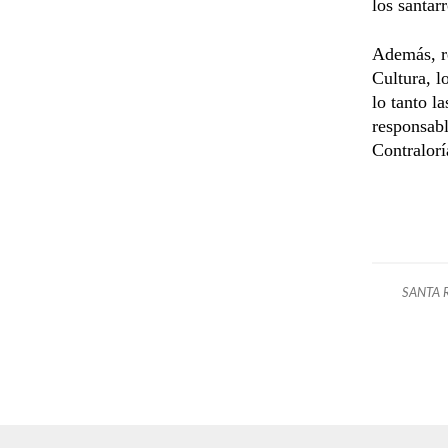
los santar
Además, re
Cultura, l
lo tanto l
responsabl
Contralorí
SANTA 