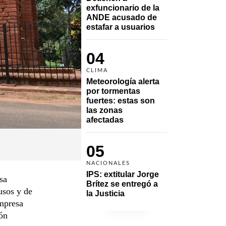
exfuncionario de la 
ANDE acusado de 
estafar a usuarios
04
CLIMA
Meteorología alerta 
por tormentas 
fuertes: estas son 
las zonas 
afectadas
05
NACIONALES
IPS: extitular Jorge 
sa
Brítez se entregó a 
usos y de
la Justicia
empresa
ón