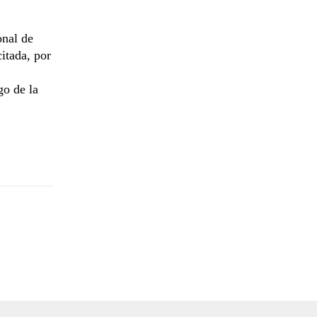
onal de
citada, por
go de la