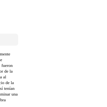
emente
de
 fueron
or de la
a al
io de la
sí tenían
caminar una
obra