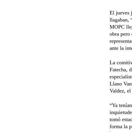
El jueves 
llagaban, 
MOPC llega
obra pero 
representa
ante la in
La comiti
Fatecha, d
especialis
Llano Vann
Valdez, el
“Ya tenían
inquietude
tomó estad
forma la p