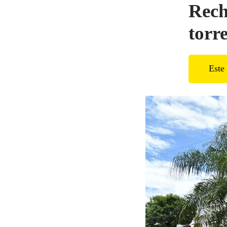
Rech
torr
Este 