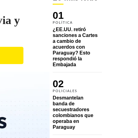
01
via y
POLÍTICA
¿EE.UU. retiró 
sanciones a Cartes 
a cambio de 
acuerdos con 
Paraguay? Esto 
respondió la 
Embajada
02
POLICIALES
Desmantelan 
banda de 
secuestradores 
colombianos que 
operaba en 
Paraguay