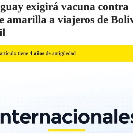
guay exigirá vacuna contra
e amarilla a viajeros de Boli
il
artículo tiene
4
año
s
de antigüedad