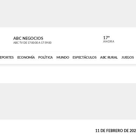
17º
ABC NEGOCIOS
ANCHO PER
AHORA
ABC TV
DE
17:00:00
A
17:59:00
ABC CARDINAL 
EPORTES
ECONOMÍA
POLÍTICA
MUNDO
ESPECTÁCULOS
ABC RURAL
JUEGOS
11 DE FEBRERO DE 2022