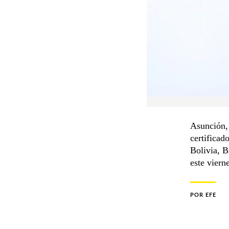
Asunción, 
certificad
Bolivia, B
este viern
POR
EFE