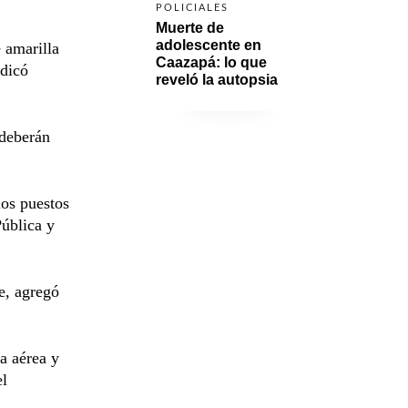
POLICIALES
Muerte de 
adolescente en 
e amarilla
Caazapá: lo que 
ndicó
reveló la autopsia
 deberán
los puestos
Pública y
e, agregó
a aérea y
el