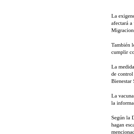
La exigenc
afectará a
Migracion
También lo
cumplir co
La medida 
de control
Bienestar 
La vacuna 
la informa
Según la D
hagan esca
mencionad