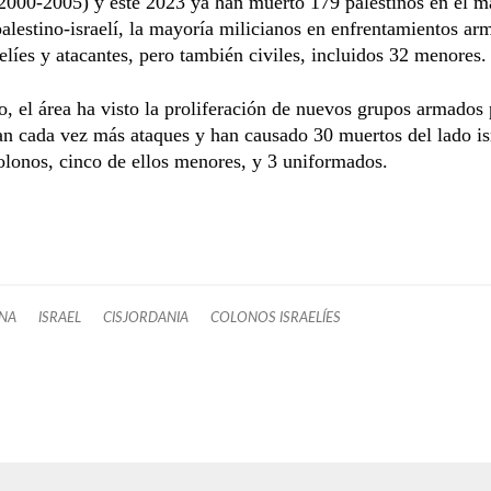
2000-2005) y este 2023 ya han muerto 179 palestinos en el m
palestino-israelí, la mayoría milicianos en enfrentamientos a
aelíes y atacantes, pero también civiles, incluidos 32 menores.
o, el área ha visto la proliferación de nuevos grupos armados 
an cada vez más ataques y han causado 30 muertos del lado isr
lonos, cinco de ellos menores, y 3 uniformados.
INA
ISRAEL
CISJORDANIA
COLONOS ISRAELÍES