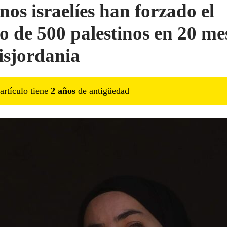
nos israelíes han forzado el
o de 500 palestinos en 20 me
isjordania
artículo tiene
2
año
s
de antigüedad