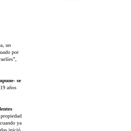
a, un
tuado por
raelíes”,
impune- se
 19 años
dentes
a propiedad
 cuando ya
das inició