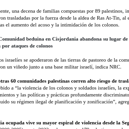
nte, una decena de familias compuestas por 89 palestinos, i
ron trasladadas por la fuerza desde la aldea de Ras At-Tin, al 
as el aumento del acoso y la intimidación de los colonos.
Comunidad beduina en Cisjordania abandona su lugar de
a por ataques de colonos
os israelíes se apoderaron de las tierras de pastoreo de la co
ron un viñedo junto a una base militar israelí, indica NRC.
otras 60 comunidades palestinas corren alto riesgo de tras
bido a “la violencia de los colonos y soldados israelíes, la e
mientos y las políticas y prácticas profundamente discriminato
cluido su régimen ilegal de planificación y zonificación”, agreg
ia ocupada vive su mayor espiral de violencia desde la S