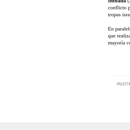
Intifada
(
conflicto 
tropas isr
En paralel
que realiz
mayoría co
PALEST