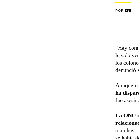
POR
EFE
“Hay comun
legado ver
los colono
denunció
Aunque no
ha dispar
fue asesin
La ONU do
relaciona
o ambos, 
se había d