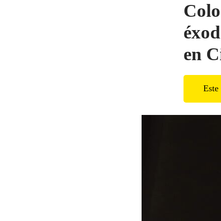
Colo
éxod
en C
Este 