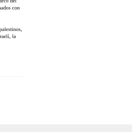
arco del
rmados con
palestinos,
aelí, la