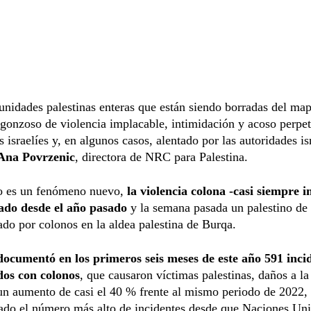
idades palestinas enteras que están siendo borradas del map
gonzoso de violencia implacable, intimidación y acoso perpe
s israelíes y, en algunos casos, alentado por las autoridades is
Ana Povrzenic
, directora de NRC para Palestina.
 es un fenómeno nuevo,
la violencia colona -casi siempre 
ado desde el año pasado
y la semana pasada un palestino de
ado por colonos en la aldea palestina de Burqa.
cumentó en los primeros seis meses de este año 591 inci
dos con colonos
, que causaron víctimas palestinas, daños a l
un aumento de casi el 40 % frente al mismo periodo de 2022,
ado el número más alto de incidentes desde que Naciones Uni