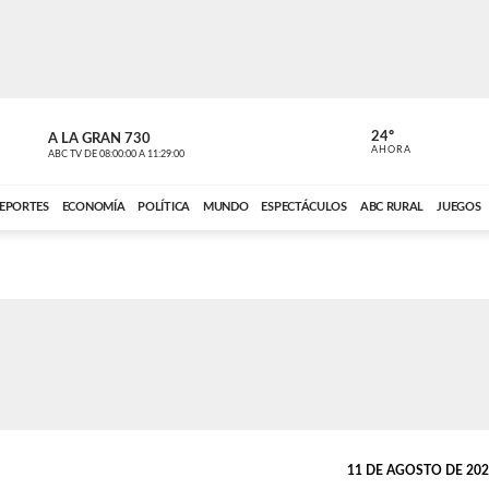
24º
A LA GRAN 730
A LA GRAN 
AHORA
ABC TV
DE
08:00:00
A
11:29:00
ABC CARDINAL 
EPORTES
ECONOMÍA
POLÍTICA
MUNDO
ESPECTÁCULOS
ABC RURAL
JUEGOS
11 DE AGOSTO DE 2023