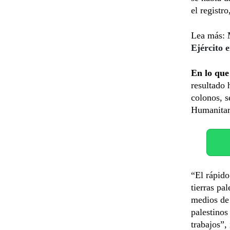
el registr
Lea más:
Ejército 
En lo que
resultado 
colonos, 
Humanita
“El rápido
tierras pa
medios de 
palestinos
trabajos”,