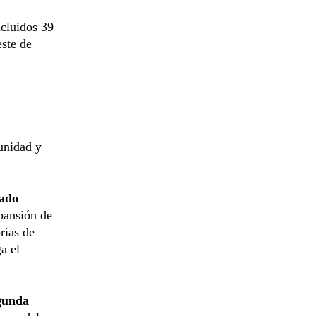
ncluidos 39
este de
munidad y
lado
xpansión de
rias de
a el
egunda