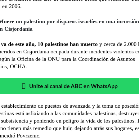
o, en 2006.
Muere un palestino por disparos israelíes en una incursión
en Cisjordania
 va de este año, 10 palestinos han muerto
y cerca de 2.000 
heridos en Cisjordania ocupada durante incidentes violentos c
según la Oficina de la ONU para la Coordinación de Asuntos
rios, OCHA.
Unite al canal de ABC en WhatsApp
 establecimiento de puestos de avanzada y la toma de posesió
lestinas está asfixiando a las comunidades palestinas, destruye
subsistencia y poniendo en peligro la vida de los palestinos.
 no tienen más remedio que huir, dejando atrás sus hogares, e
 incidió Povrzenic.