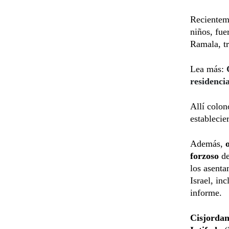
Recienteme
niños, fue
Ramala, tr
Lea más:
residenci
Allí colon
establecie
Además,
forzoso
de
los asenta
Israel, in
informe.
Cisjordan