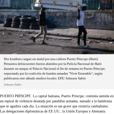
Dos hombres cargan un ataúd por una calleen Puerto Príncipe (Haití).
Presuntos delincuentes fueron abatidos por la Policía Nacional de Haití
durante un ataque al Palacio Nacional el fin de semana en Puerto Príncipe,
orquestado por la coalición de bandas armadas "Vivre Ensemble", según
publicaron este sábado medios locales. EFE/ Johnson Sabin
Johnson Sabin
PUERTO PRÍNCIPE. La capital haitiana, Puerto Príncipe, continúa sumida en
un espiral de violencia desatada por pandillas armadas, sumado a la hambruna
que se agudiza cada día. La situación es tan grave que existiría canibalismo.
Las delegaciones diplomáticas de EE.UU., la Unión Europea y Alemania