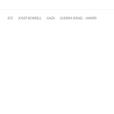
EFE
JOSEP BORRELL
GAZA
GUERRA ISRAEL - HAMÁS