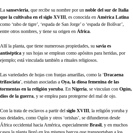
La
sansevieria
, que recibe su nombre por un
noble del sur de Italia
que la cultivaba en el siglo XVIII
, es conocida en
América Latina
como ‘rabo de tigre’, ‘espada de San Jorge’ o ‘espada de Bolívar’,
entre otros nombres, y tiene su origen en
África
.
Allí la planta, que tiene numerosas propiedades, su
savia es
antiséptica
y sus hojas se emplean como apósitos para heridas, por
ejemplo; está vinculada también a rituales religiosos.
Las variedades de hojas con franjas amarillas, como la ‘
Dracaena
trifasciata
’, estaban asociadas a
Oya, la diosa femenina de las
tormentas en la religión yoruba
. En
Nigeria
, se vinculan con
Ogún,
dios de la guerra
, y se emplea para protegerse del mal de ojo.
Con la trata de esclavos a partir del
siglo XVIII
, la religión yoruba y
sus deidades, como Ogún y otros ‘orishas’, se difundieron desde
África occidental hacia América, especialmente
Brasil
, y en muchos
casos la planta llegó en los mismos barcos que transportaban a los