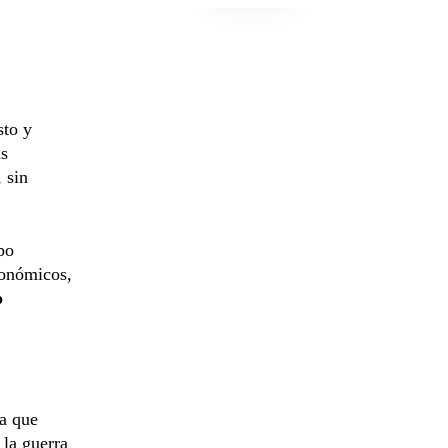
sto y
as
, sin
po
conómicos,
o
ra que
 la guerra