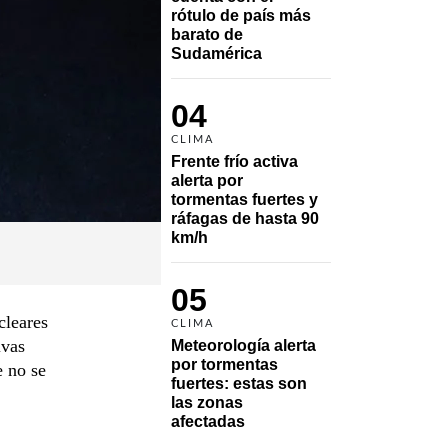
rótulo de país más 
barato de 
Sudamérica
04
CLIMA
Frente frío activa 
alerta por 
tormentas fuertes y 
ráfagas de hasta 90 
km/h
05
cleares
CLIMA
ivas
Meteorología alerta 
por tormentas 
e no se
fuertes: estas son 
las zonas 
afectadas