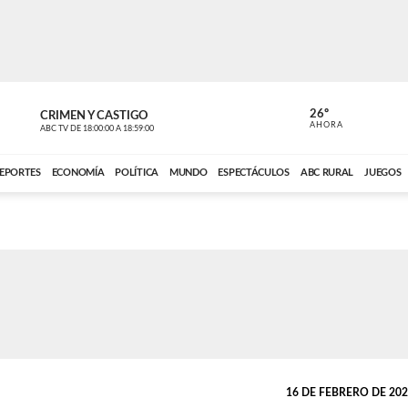
26º
CRIMEN Y CASTIGO
NOTICIERO
AHORA
ABC TV
DE
18:00:00
A
18:59:00
ABC CARDINAL 
EPORTES
ECONOMÍA
POLÍTICA
MUNDO
ESPECTÁCULOS
ABC RURAL
JUEGOS
16 DE FEBRERO DE 2026