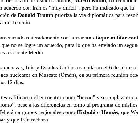
rio de Estado de Estados Unidos,
Marco Rubio
, ha reconoci
n acuerdo con Irán es “muy difícil”, pero ha indicado que la
ación de
Donald Trump
prioriza la vía diplomática para resol
s con Teherán.
amenazado reiteradamente con lanzar
un ataque militar con
 que no se logre un acuerdo, para lo que ha enviado un segu
nes a Oriente Medio.
 amenazas, Irán y Estados Unidos reanudaron el 6 de febrero 
ones nucleares en Mascate (Omán), en su primera reunión des
los 12 días.
tes calificaron el encuentro como “bueno” y se emplazaron a
ronto”, pese a las diferencias en torno al programa de misiles 
Teherán a grupos regionales como
Hizbulá
o
Hamás
, que Wa
nar y que Irán rechaza.