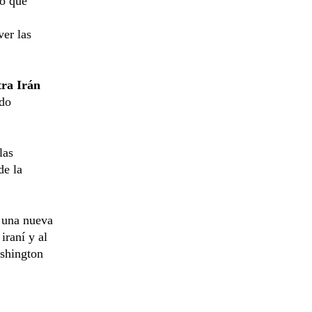
do que
ver las
tra Irán
ndo
las
de la
 una nueva
iraní y al
shington