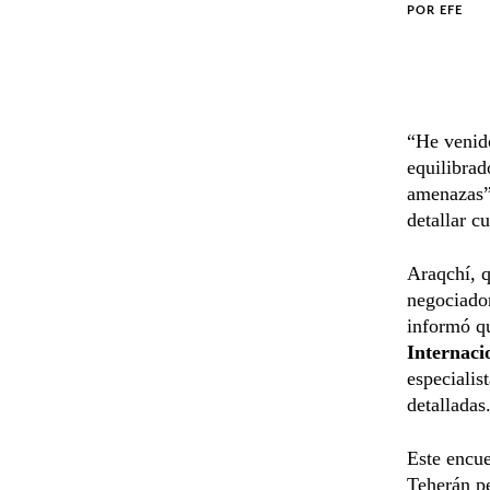
POR
EFE
“He venido
equilibrad
amenazas”,
detallar cu
Araqchí, 
negociador
informó qu
Internaci
especialis
detalladas
Este encue
Teherán pe