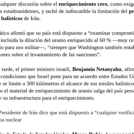
ualquier discusión sobre el
enriquecimiento cero
, como exig
s estadounidenses, y tachó de indiscutible la limitación del
p
 balísticos
de Irán.
ático afirmó que su país está dispuesto a “examinar comprom
 incluida la dilución del uranio enriquecido al 60 % —muy ce
io para uso militar—, “siempre que Washington también enta
ones sobre el levantamiento de las sanciones”.
tarde, el primer ministro israelí,
Benjamín Netanyahu
, afi
 condiciones que Israel pone para un acuerdo entre Estados U
e se limite a 300 kilómetros el alcance de sus misiles balístic
o el material de enriquecimiento de uranio salga del país pers
 su infraestructura para el enriquecimiento.
Presidente de Irán dice que está dispuesto a “cualquier verific
ma nuclear