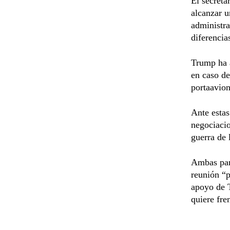
El secreta
alcanzar u
administr
diferencia
Trump ha 
en caso de
portaavio
Ante estas
negociaci
guerra de 
Ambas par
reunión “p
apoyo de 
quiere fre