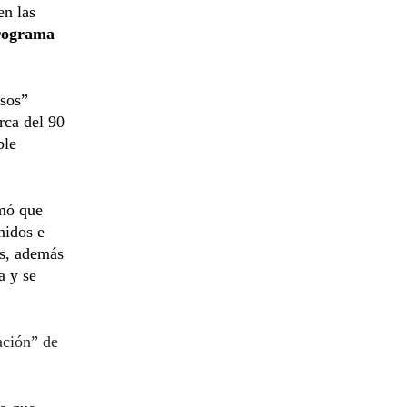
en las
rograma
isos”
rca del 90
ble
rmó que
nidos e
os, además
a y se
ación” de