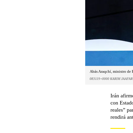
Abás Araqchí, ministro de E
083119+0000 KARIM JAAFAR
Irán afirm
con Estado
reales” pa
rendirá an