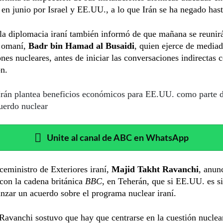
 en junio por Israel y EE.UU., a lo que Irán se ha negado hast
 la diplomacia iraní también informó de que mañana se reunir
 omaní,
Badr bin Hamad al Busaidi
, quien ejerce de mediad
nes nucleares, antes de iniciar las conversaciones indirectas 
n.
Irán plantea beneficios económicos para EE.UU. como parte 
uerdo nuclear
Unite al canal de ABC en WhatsApp
iceministro de Exteriores iraní,
Majid Takht Ravanchi
, anun
 con la cadena británica
BBC
, en Teherán, que si EE.UU. es s
nzar un acuerdo sobre el programa nuclear iraní.
 Ravanchi sostuvo que hay que centrarse en la cuestión nuclea