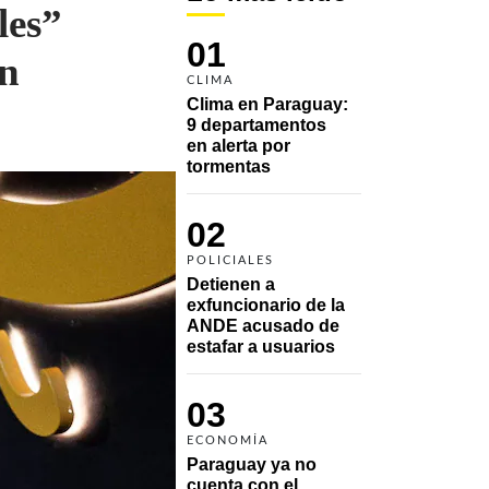
les”
01
en
CLIMA
Clima en Paraguay: 
9 departamentos 
en alerta por 
tormentas
02
POLICIALES
Detienen a 
exfuncionario de la 
ANDE acusado de 
estafar a usuarios
03
ECONOMÍA
Paraguay ya no 
cuenta con el 