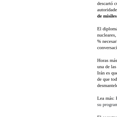
descartó c
autoridade
de misiles
El diplom
nucleares,
% necesar
conversaci
Horas más 
una de las
Irán es qu
de que tod
desmantele
Lea más:
su progra