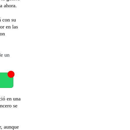
a ahora.
á con su
or en las
con
de un
ció en una
incero se
r, aunque