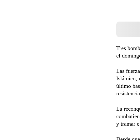
Tres bomba
el domingo
Las fuerza
Islámico, 
último bas
resistencia
La reconqu
combatient
y tramar e
Desde que 