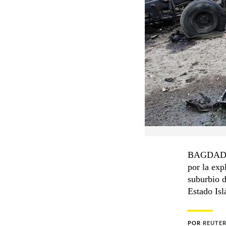
BAGDAD. A
por la exp
suburbio d
Estado Isl
POR
REUTE