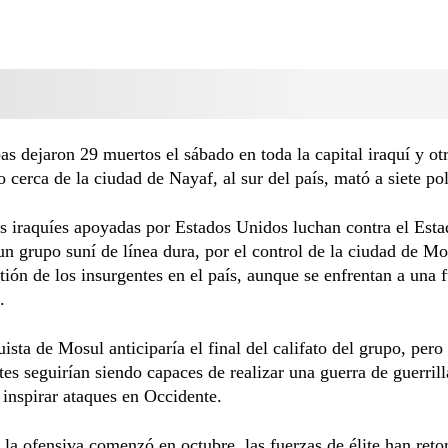
s dejaron 29 muertos el sábado en toda la capital iraquí y ot
 cerca de la ciudad de Nayaf, al sur del país, mató a siete pol
s iraquíes apoyadas por Estados Unidos luchan contra el Est
un grupo suní de línea dura, por el control de la ciudad de Mo
tión de los insurgentes en el país, aunque se enfrentan a una f
.
ista de Mosul anticiparía el final del califato del grupo, pero
es seguirían siendo capaces de realizar una guerra de guerrill
 inspirar ataques en Occidente.
la ofensiva comenzó en octubre, las fuerzas de élite han ret