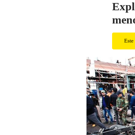
Expl
meno
Este 