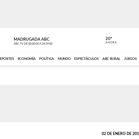
20º
MADRUGADA ABC
MADRUGAD
AHORA
ABC TV
DE
00:00:00
A
04:59:00
ABC CARDINAL 
EPORTES
ECONOMÍA
POLÍTICA
MUNDO
ESPECTÁCULOS
ABC RURAL
JUEGOS
02 DE ENERO DE 2017