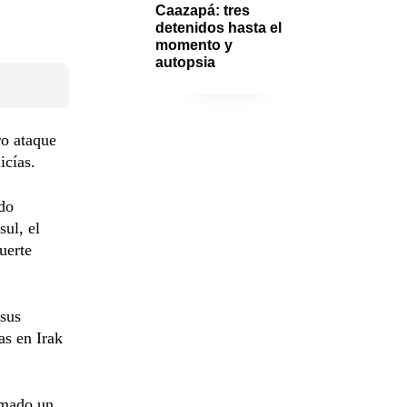
Caazapá: tres 
detenidos hasta el 
momento y 
autopsia
ro ataque
icías.
ado
sul, el
uerte
 sus
as en Irak
omado un