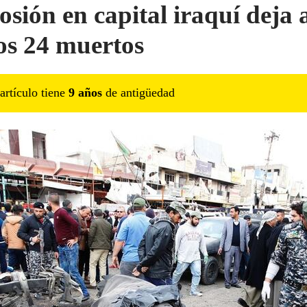
osión en capital iraquí deja 
s 24 muertos
artículo tiene
9
año
s
de antigüedad