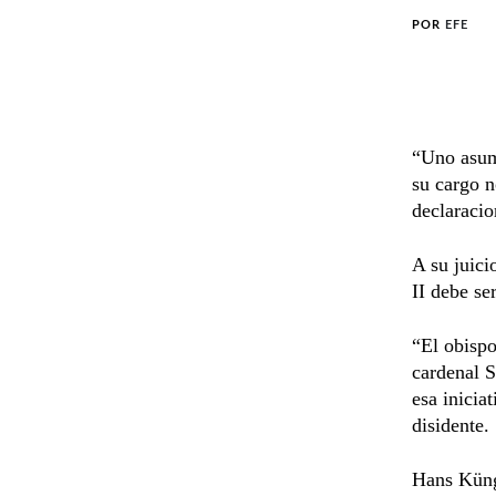
POR
EFE
“Uno asum
su cargo n
declaracio
A su juici
II debe se
“El obispo
cardenal S
esa inicia
disidente.
Hans Küng 