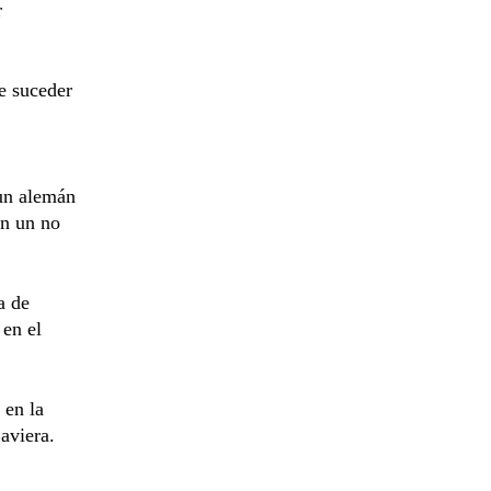
r
e suceder
 un alemán
on un no
a de
 en el
 en la
aviera.