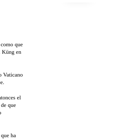
í como que
ma Küng en
io Vaticano
e.
tonces el
 de que
o
 que ha