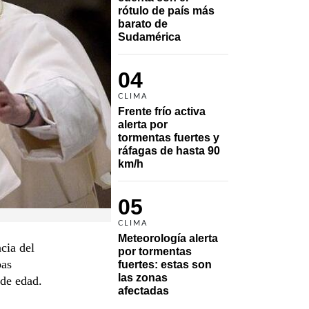
rótulo de país más 
barato de 
Sudamérica
04
CLIMA
Frente frío activa 
alerta por 
tormentas fuertes y 
ráfagas de hasta 90 
km/h
05
CLIMA
Meteorología alerta 
cia del
por tormentas 
pas
fuertes: estas son 
las zonas 
de edad.
afectadas