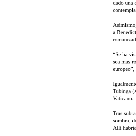
dado una c
contempla
Asimismo, 
a Benedic
romanizad
“Se ha vis
sea mas r
europeo”, 
Igualmente
Tubinga (A
Vaticano.
Tras subra
sombra, de
Allí habrí