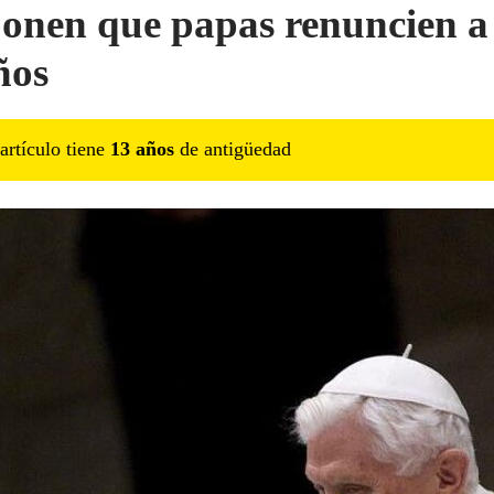
onen que papas renuncien a 
ños
artículo tiene
13
año
s
de antigüedad