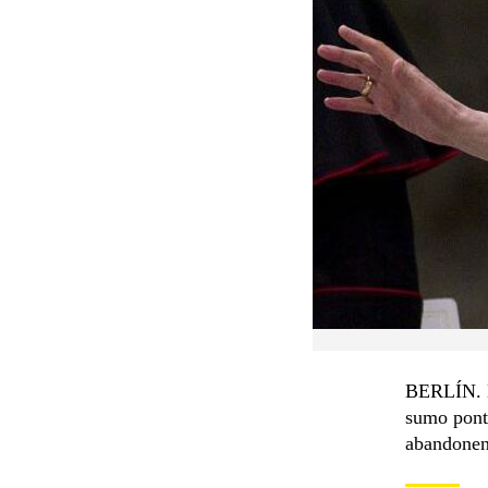
BERLÍN. El
sumo pontí
abandonen