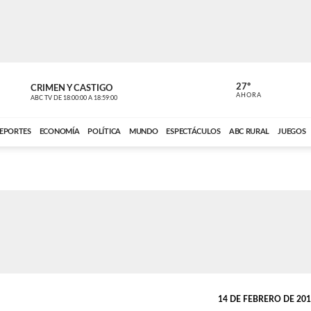
27º
CRIMEN Y CASTIGO
NOTICIERO
AHORA
ABC TV
DE
18:00:00
A
18:59:00
ABC CARDINAL 
EPORTES
ECONOMÍA
POLÍTICA
MUNDO
ESPECTÁCULOS
ABC RURAL
JUEGOS
14 DE FEBRERO DE 2013