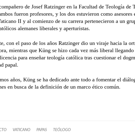
compañero de Josef Ratzinger en la Facultad de Teología de 
ambos fueron profesores, y los dos estuvieron como asesores 
aticano II y al comienzo de su carrera pertenecieron a un gru
atólicos alemanes liberales y aperturistas.
e, con el paso de los años Ratzinger dio un viraje hacia la or
ra, mientras que Küng se hizo cada vez más liberal llegando
 licencia para enseñar teología católica tras cuestionar el dogm
ad papal.
imos años, Küng se ha dedicado ante todo a fomentar el diálo
ones en busca de la definición de un marco ético común.
CTO
VATICANO
PAPAS
TEÓLOGO