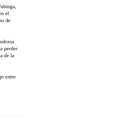
Tubinga,
en el
po de
todoxia
 a perder
a de la
go entre