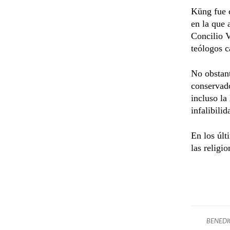
Küng fue 
en la que 
Concilio V
teólogos c
No obstant
conservado
incluso la
infalibilid
En los últ
las religi
BENEDI