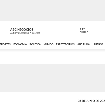
11º
ABC NEGOCIOS
VOCES DEL
AHORA
ABC TV
DE
02:00:00
A
02:59:00
ABC CARDINAL 
EPORTES
ECONOMÍA
POLÍTICA
MUNDO
ESPECTÁCULOS
ABC RURAL
JUEGOS
03 DE JUNIO DE 2021