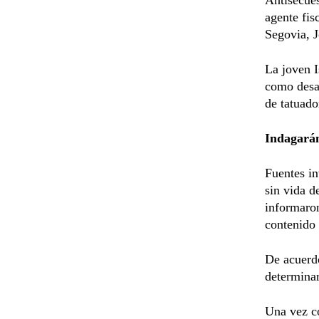
agente fis
Segovia, J
La joven I
como desap
de tatuado
Indagarán
Fuentes in
sin vida d
informaron
contenido 
De acuerdo
determinar
Una vez co