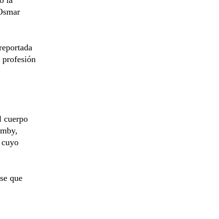
 Osmar
reportada
 profesión
l cuerpo
emby,
, cuyo
nse que