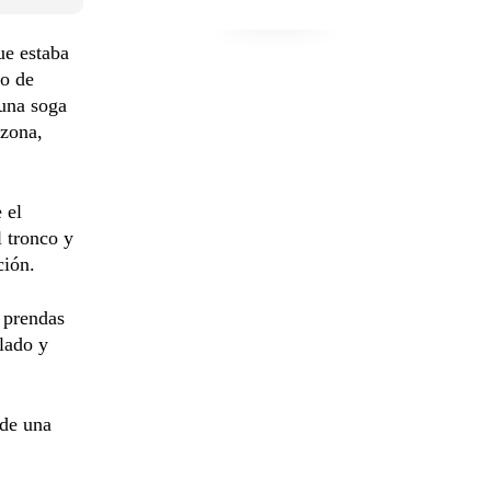
ue estaba
do de
una soga
 zona,
 el
 tronco y
ción.
 prendas
lado y
 de una