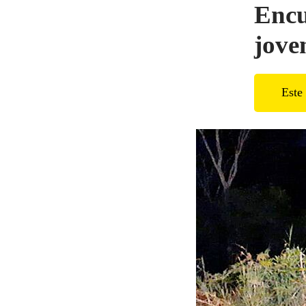
Encu
jove
Este 