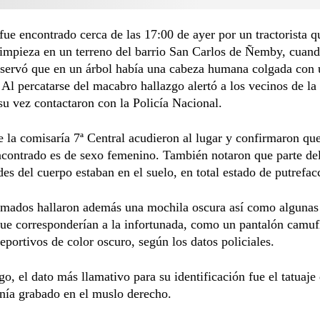
fue encontrado cerca de las 17:00 de ayer por un tractorista q
limpieza en un terreno del barrio San Carlos de Ñemby, cuan
bservó que en un árbol había una cabeza humana colgada con 
. Al percatarse del macabro hallazgo alertó a los vecinos de la
su vez contactaron con la Policía Nacional.
 la comisaría 7ª Central acudieron al lugar y confirmaron que
contrado es de sexo femenino. También notaron que parte del
es del cuerpo estaban en el suelo, en total estado de putrefac
rmados hallaron además una mochila oscura así como algunas
que corresponderían a la infortunada, como un pantalón camuf
eportivos de color oscuro, según los datos policiales.
o, el dato más llamativo para su identificación fue el tatuaje
enía grabado en el muslo derecho.