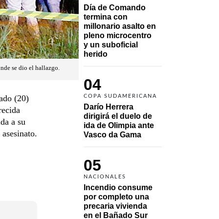
Día de Comando 
termina con 
millonario asalto en 
pleno microcentro 
y un suboficial 
herido
nde se dio el hallazgo.
04
ado (20)
COPA SUDAMERICANA
Darío Herrera 
recida
dirigirá el duelo de 
ida a su
ida de Olimpia ante 
 asesinato.
Vasco da Gama 
05
NACIONALES
Incendio consume 
por completo una 
precaria vivienda 
en el Bañado Sur