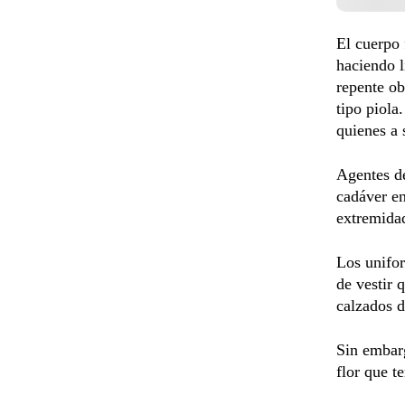
El cuerpo 
haciendo 
repente o
tipo piola
quienes a 
Agentes de
cadáver en
extremidad
Los unifo
de vestir 
calzados d
Sin embarg
flor que t