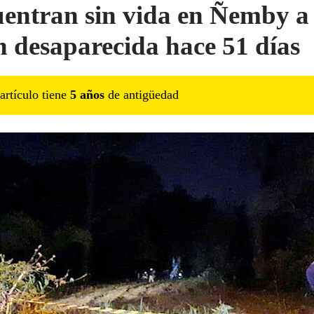
entran sin vida en Ñemby a 
n desaparecida hace 51 días
artículo tiene
5
año
s
de antigüedad