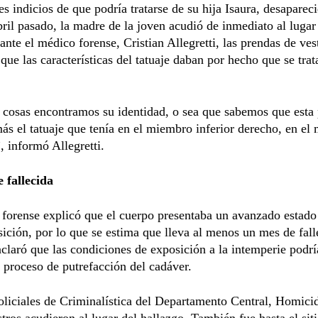
es indicios de que podría tratarse de su hija Isaura, desaparec
bril pasado, la madre de la joven acudió de inmediato al lugar
ante el médico forense, Cristian Allegretti, las prendas de vest
que las características del tatuaje daban por hecho que se trat
 cosas encontramos su identidad, o sea que sabemos que esta
más el tatuaje que tenía en el miembro inferior derecho, en el 
, informó Allegretti.
 fallecida
forense explicó que el cuerpo presentaba un avanzado estado
ción, por lo que se estima que lleva al menos un mes de fall
aclaró que las condiciones de exposición a la intemperie podr
l proceso de putrefacción del cadáver.
liciales de Criminalística del Departamento Central, Homici
tros acudieron al lugar del hallazgo. También fue hasta el siti