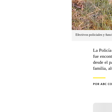
Efectivos policiales y func
La Policía
fue encont
desde el p
familia, a
POR
ABC C