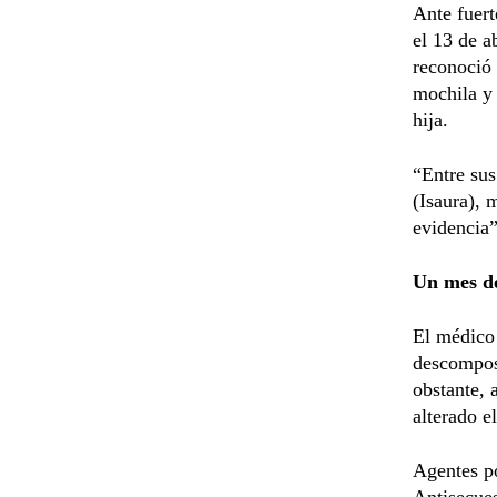
Ante fuert
el 13 de a
reconoció 
mochila y 
hija.
“Entre sus
(Isaura), 
evidencia”
Un mes de
El médico 
descomposi
obstante, 
alterado e
Agentes po
Antisecues