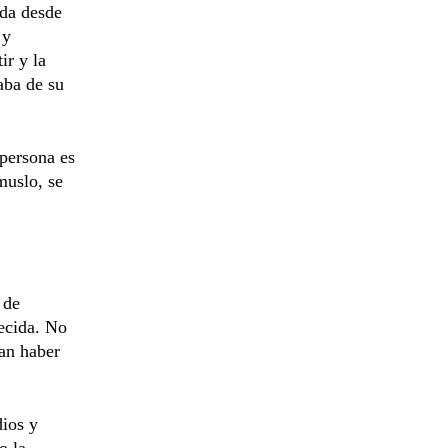
ida desde
 y
ir y la
aba de su
 persona es
muslo, se
 de
ecida. No
ían haber
dios y
o la