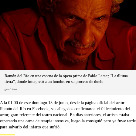
Ramón del Río en una escena de la ópera prima de Pablo Lamar, “La última
tierra”, donde interpretó a un hombre en su proceso de duelo.
gentileza
A la 01:00 de este domingo 13 de junio, desde la página oficial del actor
Ramón del Río en Facebook, sus allegados confirmaron el fallecimiento del
actor, gran referente del teatro nacional. En días anteriores, el artista estaba
esperando una cama de terapia intensiva, luego la consiguió pero ya fuwe tarde
para salvarlo del infarto que sufrió.