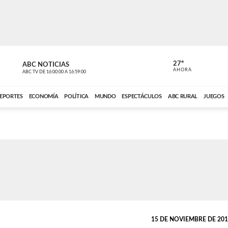
27º
ABC NOTICIAS
ANCHO PER
AHORA
ABC TV
DE
16:00:00
A
16:59:00
ABC CARDINAL 
EPORTES
ECONOMÍA
POLÍTICA
MUNDO
ESPECTÁCULOS
ABC RURAL
JUEGOS
15 DE NOVIEMBRE DE 2015