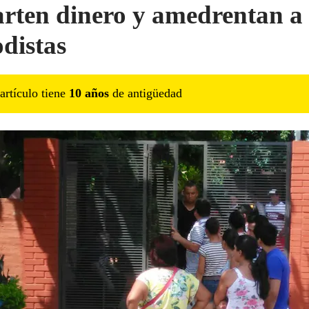
rten dinero y amedrentan a
odistas
artículo tiene
10
año
s
de antigüedad