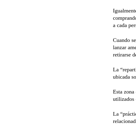
Igualmente
comprando 
a cada per
Cuando se 
lanzar ame
retirarse d
La “repart
ubicada so
Esta zona 
utilizados
La “prácti
relacionad