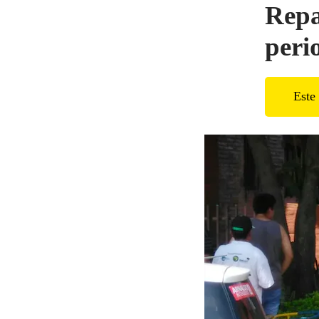
Repa
peri
Este 