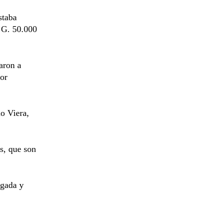
staba
e G. 50.000
aron a
or
io Viera,
os, que son
igada y