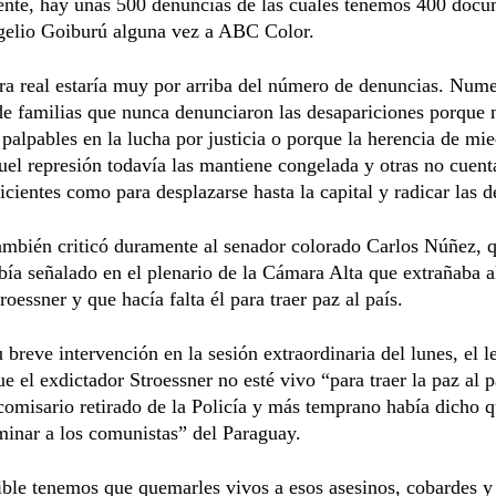
ente, hay unas 500 denuncias de las cuales tenemos 400 docu
gelio Goiburú alguna vez a ABC Color.
fra real estaría muy por arriba del número de denuncias. Num
de familias que nunca denunciaron las desapariciones porque 
 palpables en la lucha por justicia o porque la herencia de mi
uel represión todavía las mantiene congelada y otras no cuent
icientes como para desplazarse hasta la capital y radicar las 
mbién criticó duramente al senador colorado Carlos Núñez, q
bía señalado en el plenario de la Cámara Alta que extrañaba a
roessner y que hacía falta él para traer paz al país.
 breve intervención en la sesión extraordinaria del lunes, el l
e el exdictador Stroessner no esté vivo “para traer la paz al p
omisario retirado de la Policía y más temprano había dicho q
minar a los comunistas” del Paraguay.
ible tenemos que quemarles vivos a esos asesinos, cobardes y