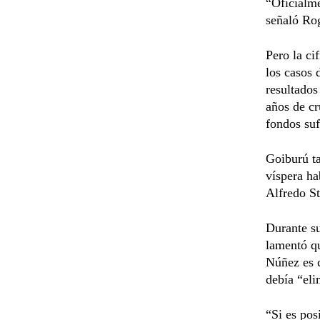
“Oficialm
señaló Ro
Pero la ci
los casos 
resultados
años de cr
fondos suf
Goiburú ta
víspera ha
Alfredo St
Durante su
lamentó qu
Núñez es c
debía “eli
“Si es pos