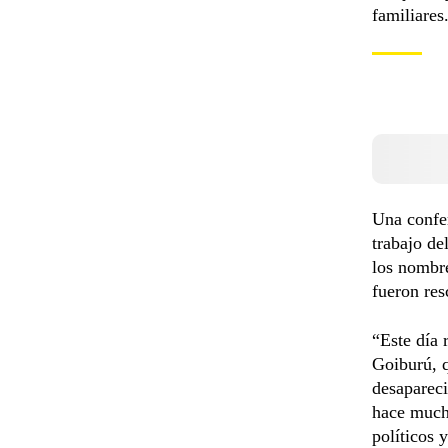
familiares
Una confer
trabajo de
los nombre
fueron res
“Este día 
Goiburú, q
desapareci
hace mucho
políticos 