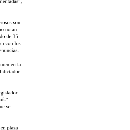
mentadas”,
erosos son
no notan
edo de 35
an con los
denuncias.
uien en la
l dictador
egislador
aís”.
ue se
 en plaza