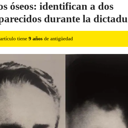
os óseos: identifican a dos
parecidos durante la dictad
artículo tiene
9
año
s
de antigüedad