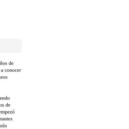
años de
 a conocer
seos
iendo
os de
 empezó
tantes
stín