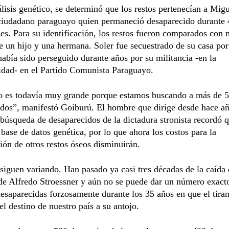
álisis genético, se determinó que los restos pertenecían a Mig
 ciudadano paraguayo quien permaneció desaparecido durante 
s. Para su identificación, los restos fueron comparados con 
un hijo y una hermana. Soler fue secuestrado de su casa por 
 había sido perseguido durante años por su militancia -en la
idad- en el Partido Comunista Paraguayo.
ío es todavía muy grande porque estamos buscando a más de 
dos”, manifestó Goiburú. El hombre que dirige desde hace añ
búsqueda de desaparecidos de la dictadura stronista recordó 
 base de datos genética, por lo que ahora los costos para la
ción de otros restos óseos disminuirán.
 siguen variando. Han pasado ya casi tres décadas de la caída 
de Alfredo Stroessner y aún no se puede dar un número exact
esaparecidas forzosamente durante los 35 años en que el tir
del destino de nuestro país a su antojo.