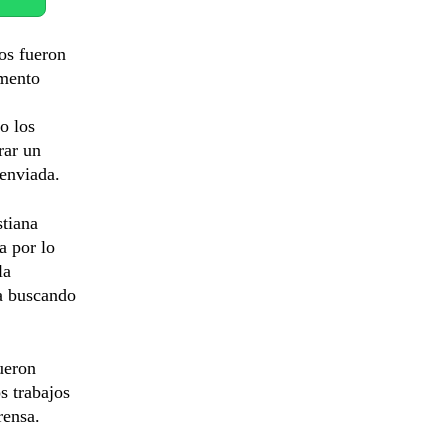
tos fueron
amento
o los
rar un
 enviada.
stiana
a por lo
la
a buscando
ueron
s trabajos
rensa.