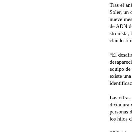
Tras el an
Soler, un
nueve mese
de ADN de 
stronista;
clandestin
“El desaf
desapareci
equipo de 
existe una
identifica
Las cifras
dictadura 
personas d
los hilos 