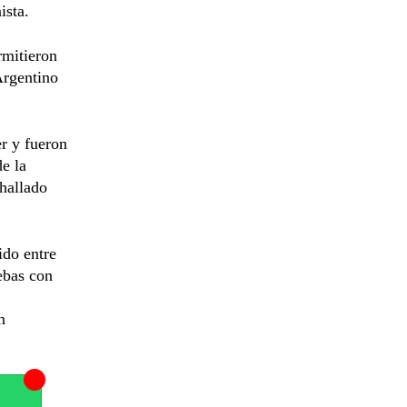
ista.
rmitieron
Argentino
er y fueron
de la
hallado
ido entre
uebas con
n