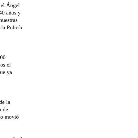
uel Ángel
40 años y
muestras
la Policía
500
os el
que ya
de la
o de
ano movió