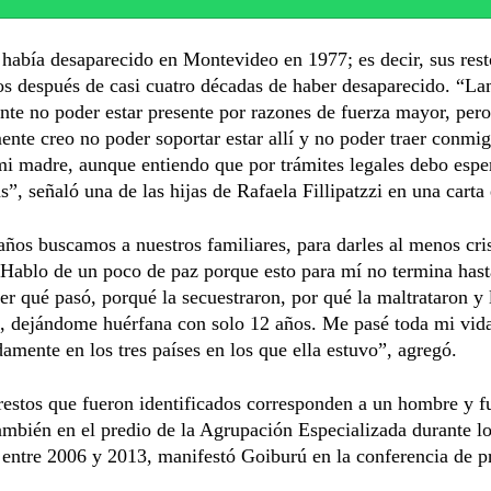
i había desaparecido en Montevideo en 1977; es decir, sus res
os después de casi cuatro décadas de haber desaparecido. “L
e no poder estar presente por razones de fuerza mayor, pero
ente creo no poder soportar estar allí y no poder traer conmig
mi madre, aunque entiendo que por trámites legales debo espe
”, señaló una de las hijas de Rafaela Fillipatzzi en una carta
ños buscamos a nuestros familiares, para darles al menos cri
 Hablo de un poco de paz porque esto para mí no termina hast
r qué pasó, porqué la secuestraron, por qué la maltrataron y 
n, dejándome huérfana con solo 12 años. Me pasé toda mi vid
amente en los tres países en los que ella estuvo”, agregó.
restos que fueron identificados corresponden a un hombre y f
ambién en el predio de la Agrupación Especializada durante lo
 entre 2006 y 2013, manifestó Goiburú en la conferencia de p