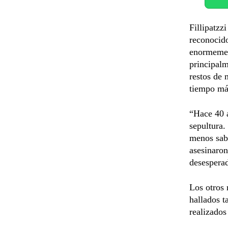
Fillipatzz
reconocid
enormement
principalm
restos de 
tiempo más
“Hace 40 a
sepultura.
menos sabe
asesinaro
desesperad
Los otros 
hallados t
realizados