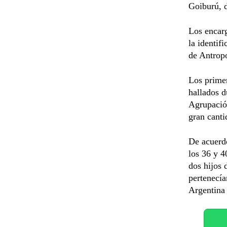
Goiburú, d
Los encarg
la identif
de Antrop
Los primer
hallados d
Agrupación
gran canti
De acuerdo
los 36 y 4
dos hijos 
pertenecía
Argentina 