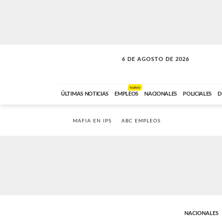
6 DE AGOSTO DE 2026
A DE LA TARDE
ABC FM
12:00 A 14:59
NUEVO
ÚLTIMAS NOTICIAS
EMPLEOS
NACIONALES
POLICIALES
D
MAFIA EN IPS
ABC EMPLEOS
NACIONALES