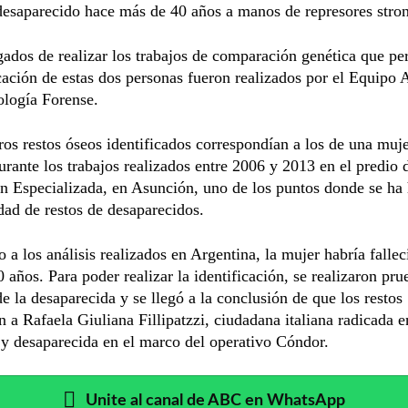
esaparecido hace más de 40 años a manos de represores stron
ados de realizar los trabajos de comparación genética que pe
icación de estas dos personas fueron realizados por el Equipo 
ología Forense.
os restos óseos identificados correspondían a los de una muj
urante los trabajos realizados entre 2006 y 2013 en el predio 
 Especializada, en Asunción, uno de los puntos donde se ha 
dad de restos de desaparecidos.
 a los análisis realizados en Argentina, la mujer habría fallec
0 años. Para poder realizar la identificación, se realizaron pr
de la desaparecida y se llegó a la conclusión de que los restos
n a Rafaela Giuliana Fillipatzzi, ciudadana italiana radicada e
y desaparecida en el marco del operativo Cóndor.
Unite al canal de ABC en WhatsApp