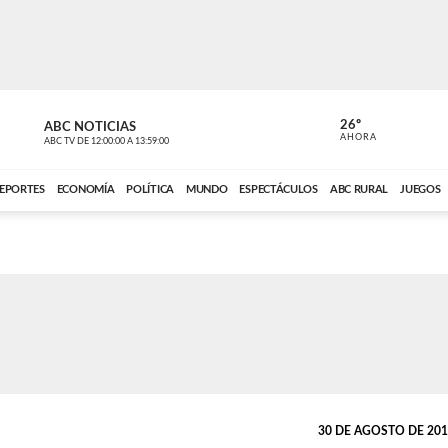
26º
ABC NOTICIAS
CARDINAL 
AHORA
ABC TV
DE
12:00:00
A
13:59:00
ABC CARDINAL 
EPORTES
ECONOMÍA
POLÍTICA
MUNDO
ESPECTÁCULOS
ABC RURAL
JUEGOS
30 DE AGOSTO DE 2016