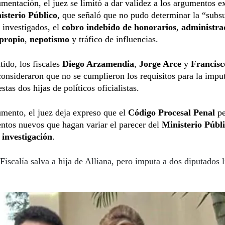
mentación, el juez se limitó a dar validez a los argumentos e
isterio Público
, que señaló que no pudo determinar la “subs
 investigados, el
cobro indebido de honorarios
,
administra
 propio
,
nepotismo
y tráfico de influencias.
tido, los fiscales
Diego Arzamendia
,
Jorge Arce
y
Francisc
consideraron que no se cumplieron los requisitos para la impu
stas dos hijas de políticos oficialistas.
mento, el juez deja expreso que el
Código Procesal Penal
p
ntos nuevos que hagan variar el parecer del
Ministerio Públ
 investigación
.
Fiscalía salva a hija de Alliana, pero imputa a dos diputados l