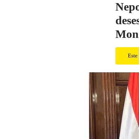
Nepo
dese
Mons
Este 