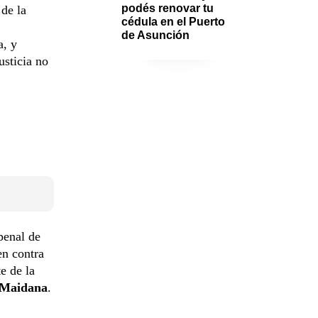
podés renovar tu 
 de la
cédula en el Puerto 
de Asunción
a, y
usticia no
 penal de
en contra
te de la
 Maidana
.