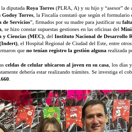
 la diputada
Roya Torres
(PLRA, A) y su hijo y “asesor” de 
s Godoy Torres
, la Fiscalía constató que según el formulario 
 de Servicios
”, firmados por su madre para justificar su
falt
n
, se hizo constar supuestas gestiones en las oficinas del
Minis
n y Ciencias (MEC)
, del
Instituto Nacional de Desarrollo 
(Indert)
, el Hospital Regional de Ciudad del Este, entre otros
firmaron que
no tenían registro la gestión alguna
realizada p
las
celdas de celular ubicaron al joven en su casa
, los días 
tamente debería estar realizando trámites. Se investiga el co
.660
.