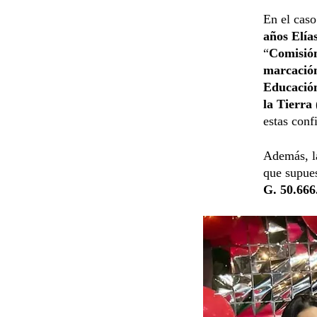
En el caso
años Elía
“
Comisión
marcació
Educació
la Tierra 
estas con
Además, 
que supues
G. 50.666