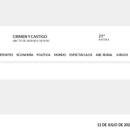
21º
CRIMEN Y CASTIGO
NOTICIERO
AHORA
ABC TV
DE
18:00:00
A
18:59:00
ABC CARDINAL 
EPORTES
ECONOMÍA
POLÍTICA
MUNDO
ESPECTÁCULOS
ABC RURAL
JUEGOS
12 DE JULIO DE 2024