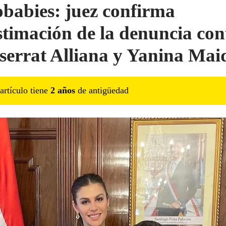
babies: juez confirma
stimación de la denuncia con
errat Alliana y Yanina Mai
artículo tiene
2
año
s
de antigüedad