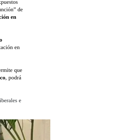
xpuestos
unción” de
ción en
o
tación en
ermite que
ico
, podrá
iberales e