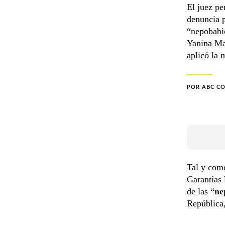
El juez pe
denuncia p
“nepobabie
Yanina Mai
aplicó la 
POR
ABC C
Tal y como
Garantías
de las “
ne
República