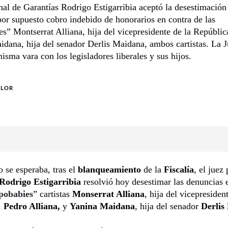
nal de Garantías Rodrigo Estigarribia aceptó la desestimación
or supuesto cobro indebido de honorarios en contra de las
s” Montserrat Alliana, hija del vicepresidente de la Repúblic
dana, hija del senador Derlis Maidana, ambos cartistas. La J
misma vara con los legisladores liberales y sus hijos.
OLOR
 se esperaba, tras el
blanqueamiento
de la
Fiscalía
, el juez
Rodrigo Estigarribia
resolvió hoy desestimar las denuncias 
pobabies
” cartistas
Monserrat Alliana
, hija del vicepresiden
,
Pedro Alliana,
y
Yanina Maidana
, hija del senador
Derlis