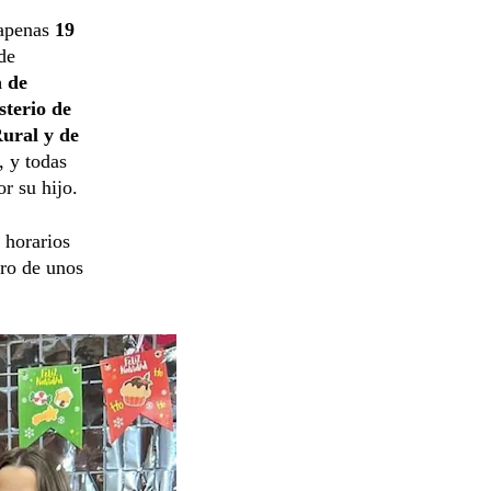
apenas
19
de
a de
terio de
Rural y de
, y todas
or su hijo.
y horarios
bro de unos