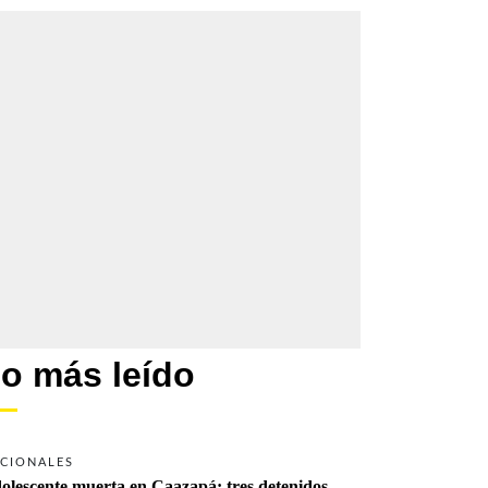
o más leído
CIONALES
olescente muerta en Caazapá: tres detenidos 