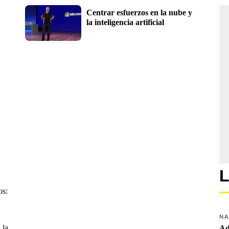
Centrar esfuerzos en la nube y 
la inteligencia artificial
L
os:
NA
 la
Ad