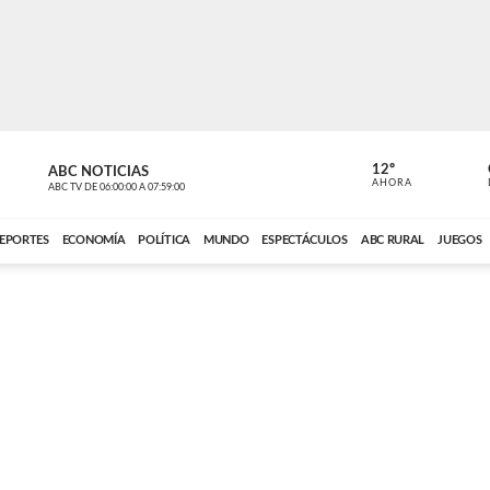
12º
ABC NOTICIAS
LA PRIMER
AHORA
ABC TV
DE
06:00:00
A
07:59:00
ABC CARDINAL 
EPORTES
ECONOMÍA
POLÍTICA
MUNDO
ESPECTÁCULOS
ABC RURAL
JUEGOS