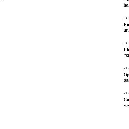
ha
PO
En
un
PO
El
PO
Op
ba
PO
Co
so