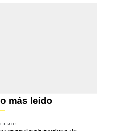
o más leído
LICIALES
n a conocer el monto que robaron a las 