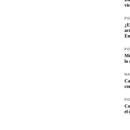
ví
PO
¿E
ac
Em
PO
Mu
la
NA
Ca
co
PO
Co
el