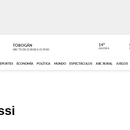
14º
TOBOGÁN
DE TODO 
AHORA
ABC TV
DE
21:00:00
A
21:59:00
ABC CARDINAL 
EPORTES
ECONOMÍA
POLÍTICA
MUNDO
ESPECTÁCULOS
ABC RURAL
JUEGOS
ssi