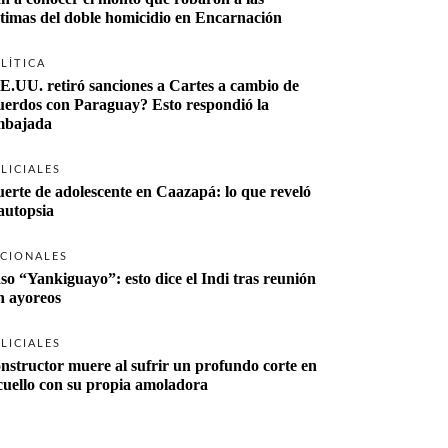
ctimas del doble homicidio en Encarnación
LÍTICA
E.UU. retiró sanciones a Cartes a cambio de 
uerdos con Paraguay? Esto respondió la 
bajada
LICIALES
erte de adolescente en Caazapá: lo que reveló 
 autopsia
CIONALES
so “Yankiguayo”: esto dice el Indi tras reunión 
n ayoreos
LICIALES
nstructor muere al sufrir un profundo corte en 
 cuello con su propia amoladora