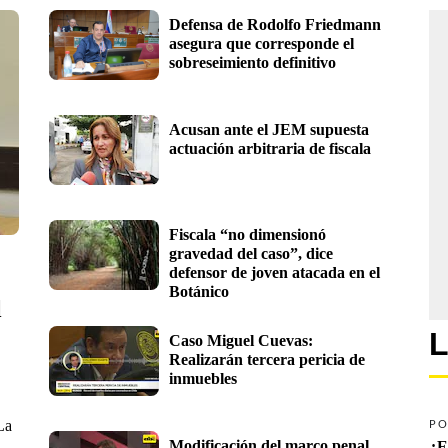
Defensa de Rodolfo Friedmann 
asegura que corresponde el 
sobreseimiento definitivo 
Acusan ante el JEM supuesta 
actuación arbitraria de fiscala
Fiscala “no dimensionó 
gravedad del caso”, dice 
defensor de joven atacada en el 
Botánico
 
L
Caso Miguel Cuevas: 
Realizarán tercera pericia de 
inmuebles
La
PO
Modificación del marco penal 
¿E