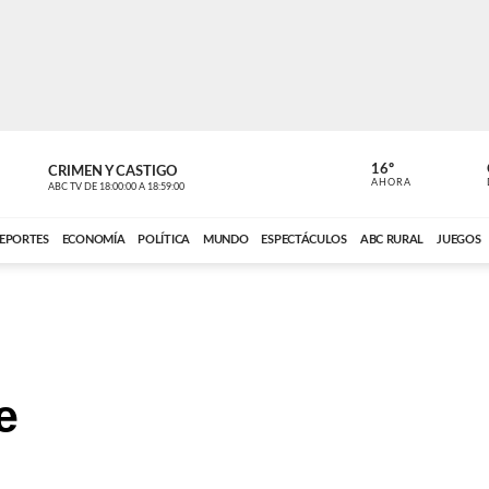
16º
CRIMEN Y CASTIGO
NOTICIERO
AHORA
ABC TV
DE
18:00:00
A
18:59:00
ABC CARDINAL 
EPORTES
ECONOMÍA
POLÍTICA
MUNDO
ESPECTÁCULOS
ABC RURAL
JUEGOS
e