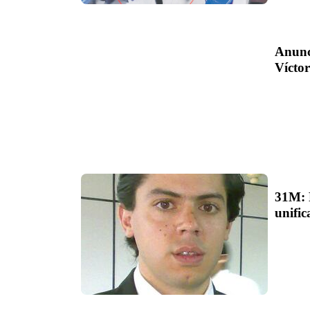
Anunc
Vícto
31M: F
unific