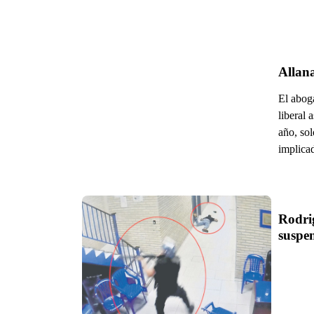
Allan
El aboga
liberal 
año, sol
implica
Rodri
suspe