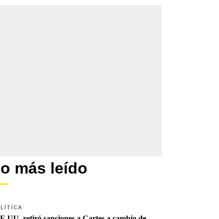
o más leído
LÍTICA
E.UU. retiró sanciones a Cartes a cambio de 