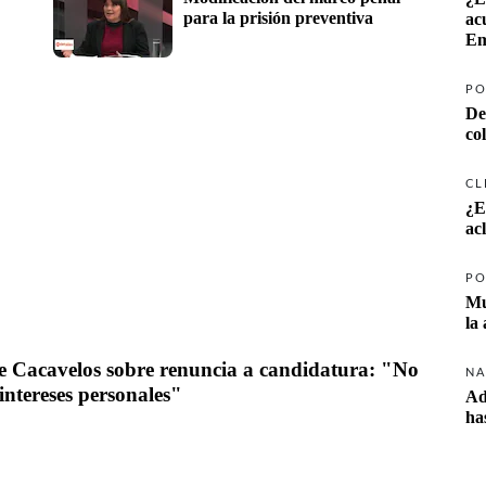
para la prisión preventiva
ac
Em
PO
De
co
CL
¿E
ac
PO
Mu
la
e Cacavelos sobre renuncia a candidatura: "No 
NA
intereses personales"
Ad
ha