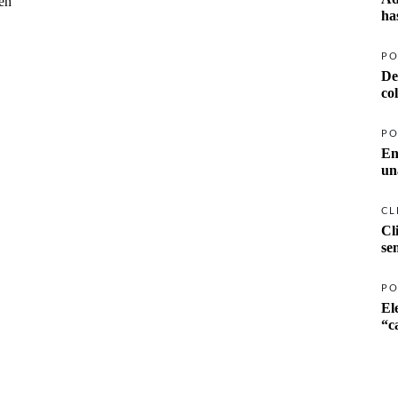
en
ha
PO
De
co
PO
En
un
CL
Cl
se
PO
El