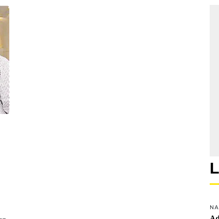
L
NA
Ad