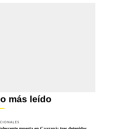
o más leído
CIONALES
olescente muerta en Caazapá: tres detenidos 