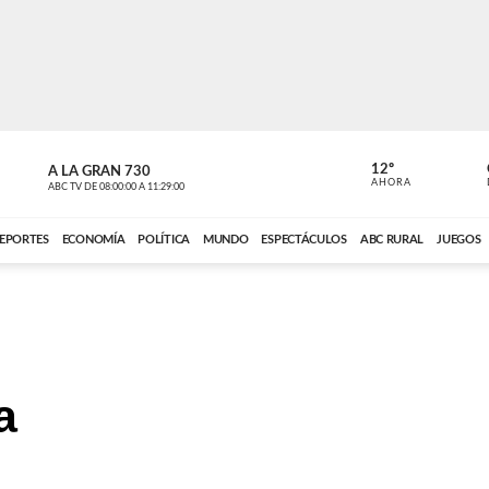
12º
A LA GRAN 730
A LA GRAN 
AHORA
ABC TV
DE
08:00:00
A
11:29:00
ABC CARDINAL 
EPORTES
ECONOMÍA
POLÍTICA
MUNDO
ESPECTÁCULOS
ABC RURAL
JUEGOS
a