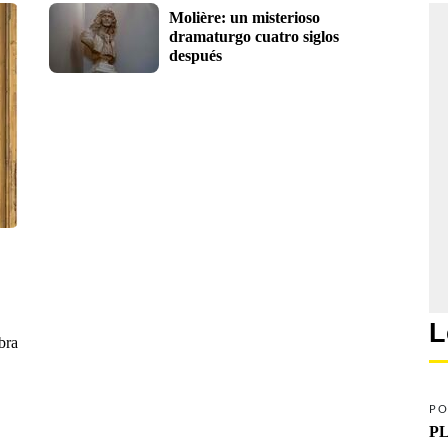
Molière: un misterioso 
dramaturgo cuatro siglos 
después
L
bra
PO
PL