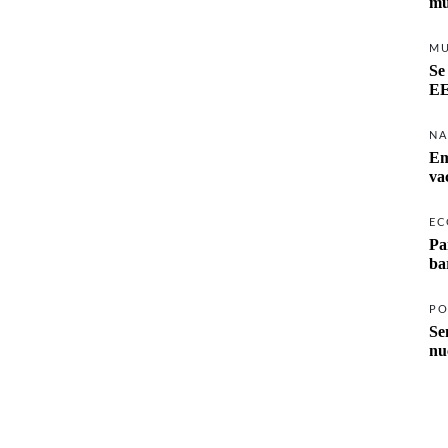
mu
M
Se
EE
NA
Em
va
EC
Pa
ba
PO
Se
nu