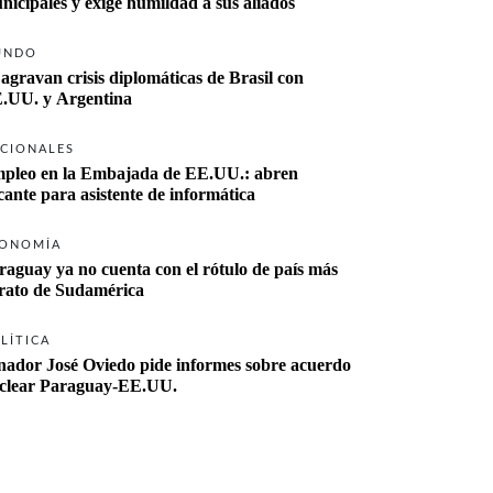
nicipales y exige humildad a sus aliados
UNDO
 agravan crisis diplomáticas de Brasil con 
.UU. y Argentina
CIONALES
pleo en la Embajada de EE.UU.: abren 
cante para asistente de informática
ONOMÍA
raguay ya no cuenta con el rótulo de país más 
rato de Sudamérica
LÍTICA
nador José Oviedo pide informes sobre acuerdo 
clear Paraguay-EE.UU.