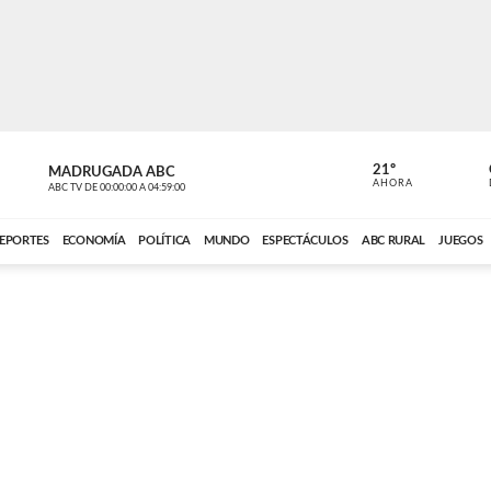
21º
MADRUGADA ABC
MADRUGAD
AHORA
ABC TV
DE
00:00:00
A
04:59:00
ABC CARDINAL 
EPORTES
ECONOMÍA
POLÍTICA
MUNDO
ESPECTÁCULOS
ABC RURAL
JUEGOS