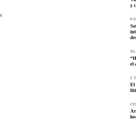
y 
n
PO
So
in
de
OL
“H
el
2 
El
fú
CE
Ar
lo