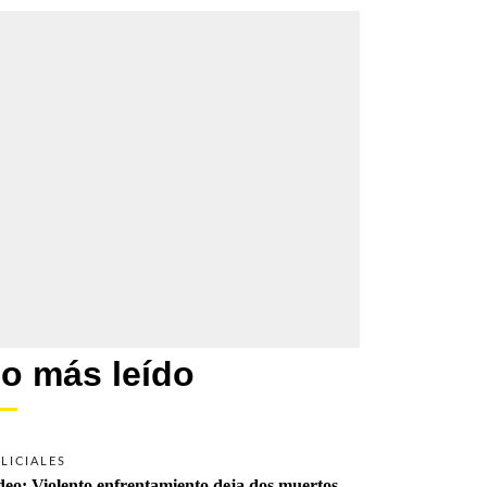
o más leído
LICIALES
deo: Violento enfrentamiento deja dos muertos 