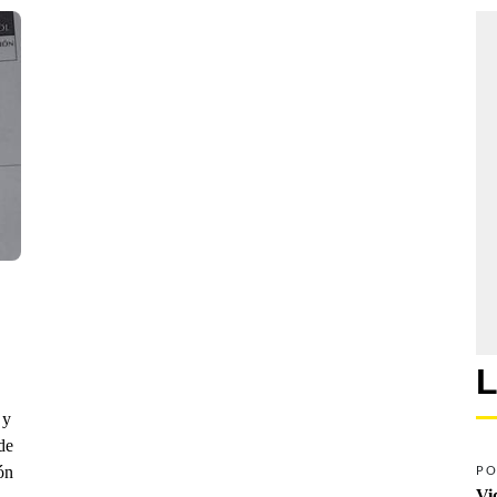
L
 y
de
ón
PO
Vi