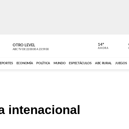
14º
OTRO LEVEL
MÚSICA PA
AHORA
ABC TV
DE
22:00:00
A
23:59:00
ABC CARDINAL 
EPORTES
ECONOMÍA
POLÍTICA
MUNDO
ESPECTÁCULOS
ABC RURAL
JUEGOS
a intenacional