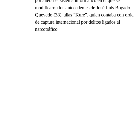
por alterar el sistema informático en el que se
modificaron los antecedentes de José Luis Bogado
Quevedo (38), alias “Kure”, quien contaba con orde
de captura internacional por delitos ligados al
narcotráfico.