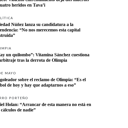
cuatro heridos en Tava’i
LÍTICA
ledad Núñez lanza su candidatura a la 
tendencia: “No nos merecemos esta capital 
struida”
IMPIA
ay un quilombo”: Vitamina Sánchez cuestiona 
 arbitraje tras la derrota de Olimpia
DE MAYO
 goleador sobre el reclamo de Olimpia: “Es el 
tbol de hoy y hay que adaptarnos a eso”
RRO PORTEÑO
iel Holan: “Arrancar de esta manera no está en 
s cálculos de nadie”