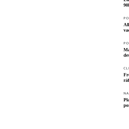
90
PO
Al
va
PO
Ma
CL
Fr
rá
NA
Pl
po