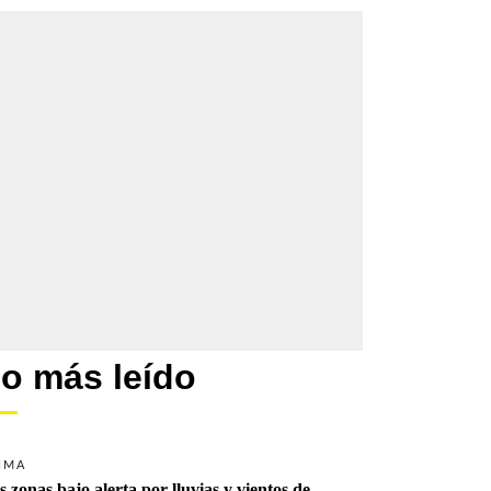
o más leído
IMA
s zonas bajo alerta por lluvias y vientos de 