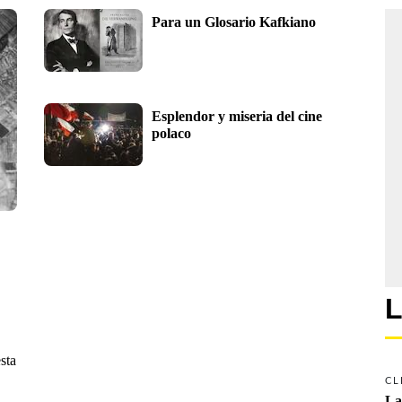
Para un Glosario Kafkiano
Esplendor y miseria del cine 
polaco
L
sta
CL
La