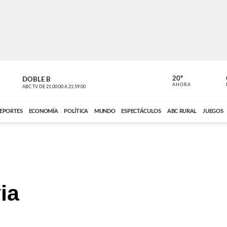
20º
DOBLE B
DE TODO 
AHORA
ABC TV
DE
21:00:00
A
21:59:00
ABC CARDINAL 
EPORTES
ECONOMÍA
POLÍTICA
MUNDO
ESPECTÁCULOS
ABC RURAL
JUEGOS
ia