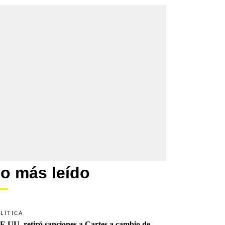
o más leído
LÍTICA
E.UU. retiró sanciones a Cartes a cambio de 