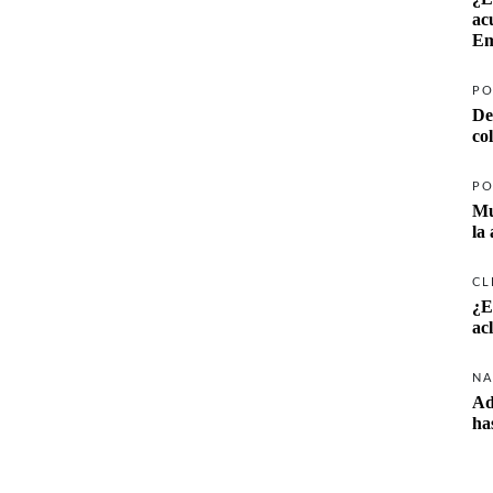
ac
Em
PO
De
co
PO
Mu
la
CL
¿E
ac
NA
Ad
ha