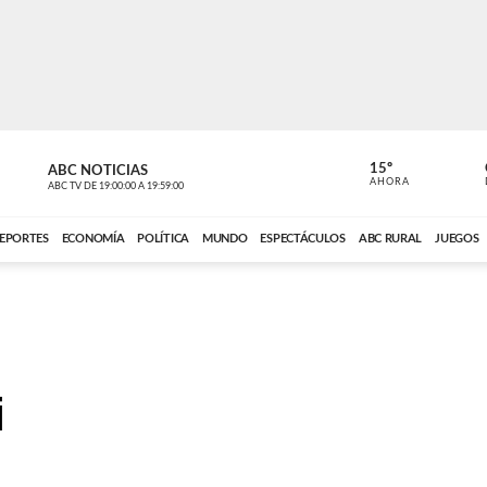
15º
ABC NOTICIAS
CARDINAL 
AHORA
ABC TV
DE
19:00:00
A
19:59:00
ABC CARDINAL 
EPORTES
ECONOMÍA
POLÍTICA
MUNDO
ESPECTÁCULOS
ABC RURAL
JUEGOS
i