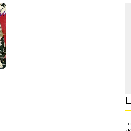
L
l
.
PO
¿E