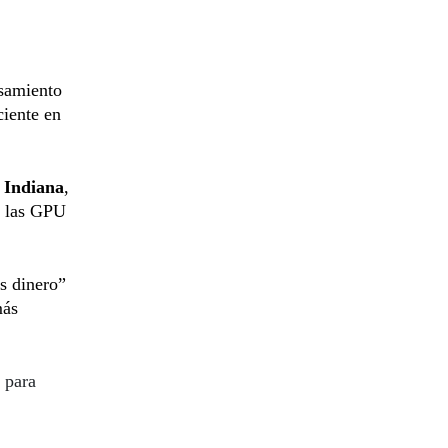
esamiento
ciente en
n
Indiana
,
, las GPU
s dinero”
más
s para