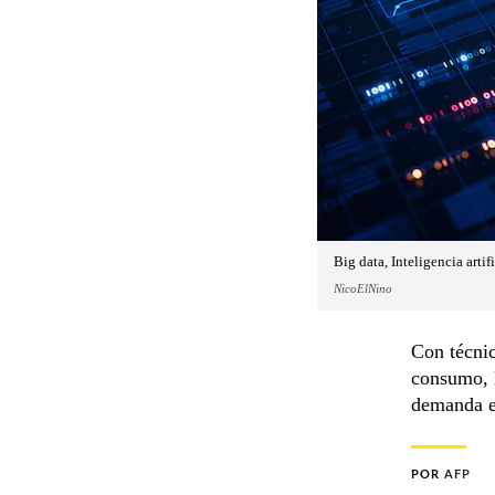
Big data, Inteligencia arti
NicoElNino
Con técnic
consumo, l
demanda en
POR
AFP