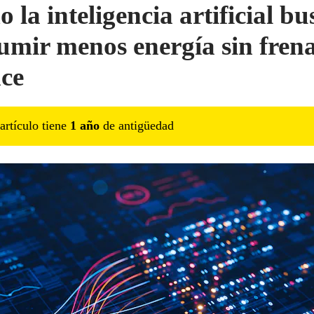
 la inteligencia artificial bu
umir menos energía sin frena
ce
artículo tiene
1
año
de antigüedad