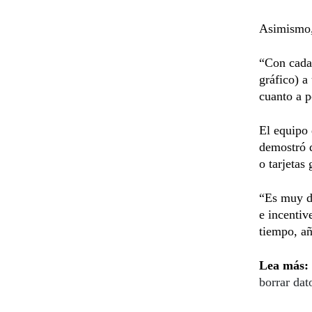
Asimismo,
“Con cada
gráfico) a
cuanto a 
El equipo 
demostró q
o tarjetas
“Es muy di
e incentiv
tiempo, a
Lea más:
borrar dat