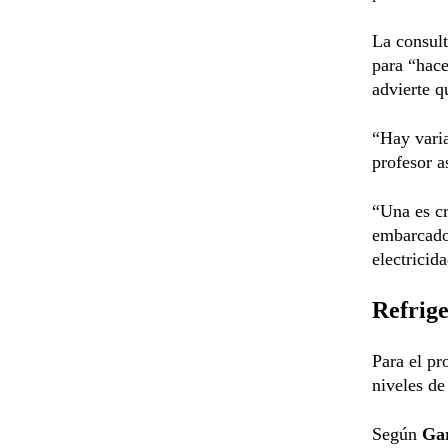
La consul
para “hace
advierte q
“Hay varia
profesor a
“Una es cr
embarcados
electricid
Refrig
Para el pr
niveles de
Según
Gar