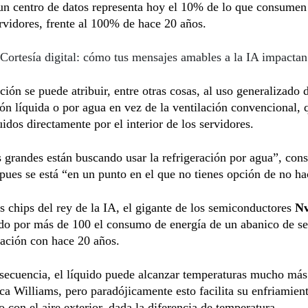
un centro de datos representa hoy el 10% de lo que consumen
rvidores, frente al 100% de hace 20 años.
Cortesía digital: cómo tus mensajes amables a la IA impactan
ción se puede atribuir, entre otras cosas, al uso generalizado d
ión líquida o por agua en vez de la ventilación convencional, 
luidos directamente por el interior de los servidores.
 grandes están buscando usar la refrigeración por agua”, cons
pues se está “en un punto en el que no tienes opción de no ha
 chips del rey de la IA, el gigante de los semiconductores
Nv
do por más de 100 el consumo de energía de un abanico de se
ación con hace 20 años.
ecuencia, el líquido puede alcanzar temperaturas mucho más 
ica Williams, pero paradójicamente esto facilita su enfriamient
o con el aire exterior, dada la diferencia de temperatura.