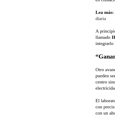
Lea más:
diaria
A principi
llamado
I
integrarlo 
“Ganar
Otro avanc
pueden ser
centro si
electricid
El labora
con precis
con un ah