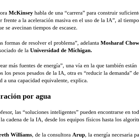
tora
McKinsey
habla de una “carrera” para construir suficient
r frente a la aceleración masiva en el uso de la IA”, al tiemp
ue se avecinan tiempos de escasez.
s formas de resolver el problema”, adelanta
Mosharaf Cho
sociado de la
Universidad de Míchigan.
ear más fuentes de energía”, una vía en la que también están
 los pesos pesados de la IA, otra es “reducir la demanda” de
ad a una capacidad equivalente, explica.
eración por agua
ofesor, las “soluciones inteligentes” pueden encontrarse en tod
 la cadena de la IA, desde los equipos físicos hasta los algori
eth Williams
, de la consultora
Arup
, la energía necesaria p