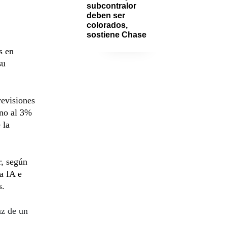
subcontralor 
deben ser 
colorados, 
sostiene Chase
s en
su
revisiones
rno al 3%
 la
r, según
a IA e
s.
az de un