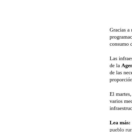
Gracias a 
programaci
consumo de
Las infrae
de la
Agen
de las nec
proporción
El martes,
varios med
infraestru
Lea más:
pueblo ru