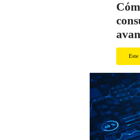
Cómo
cons
avan
Este 