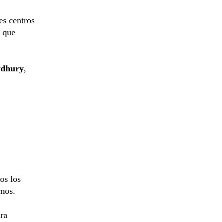
es centros
o que
wdhury
,
os los
tmos.
ara