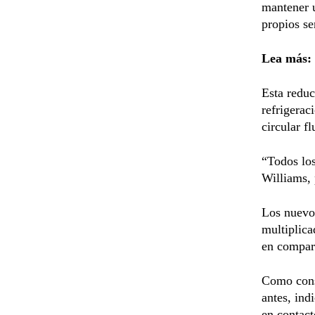
mantener 
propios se
Lea más:
Esta reduc
refrigerac
circular f
“Todos los
Williams, 
Los nuevos
multiplica
en compar
Como cons
antes, ind
en contact