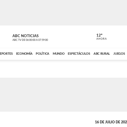
12º
ABC NOTICIAS
LA PRIMER
AHORA
ABC TV
DE
06:00:00
A
07:59:00
ABC CARDINAL 
EPORTES
ECONOMÍA
POLÍTICA
MUNDO
ESPECTÁCULOS
ABC RURAL
JUEGOS
16 DE JULIO DE 2025