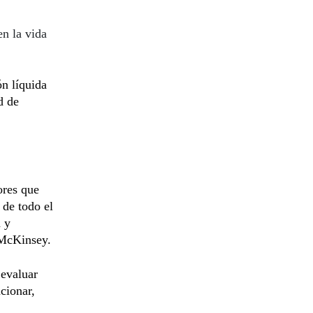
en la vida
ón líquida
d de
ores que
 de todo el
 y
 McKinsey.
 evaluar
cionar,