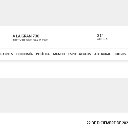
21º
A LA GRAN 730
A LA GRAN 
AHORA
ABC TV
DE
08:00:00
A
11:29:00
ABC CARDINAL 
EPORTES
ECONOMÍA
POLÍTICA
MUNDO
ESPECTÁCULOS
ABC RURAL
JUEGOS
22 DE DICIEMBRE DE 2023