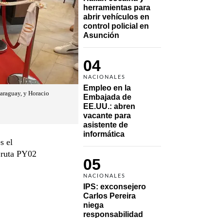
herramientas para 
abrir vehículos en 
control policial en 
Asunción
04
NACIONALES
Empleo en la 
Paraguay, y Horacio
Embajada de 
EE.UU.: abren 
vacante para 
asistente de 
informática
s el
a ruta PY02
05
NACIONALES
IPS: exconsejero 
Carlos Pereira 
niega 
responsabilidad 