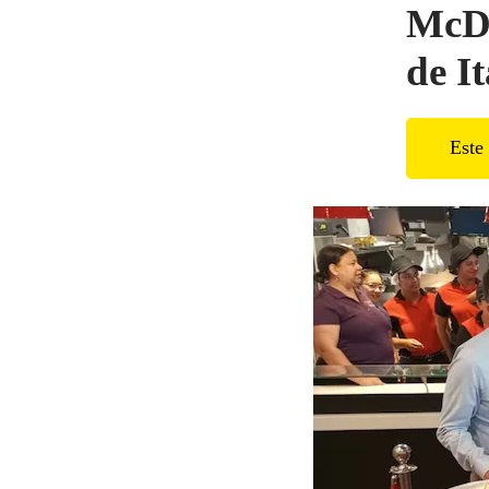
McDo
de I
Este 