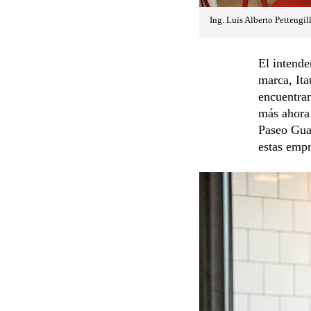
Ing. Luis Alberto Pettengi
El intende
marca, Ita
encuentra
más ahora 
Paseo Guar
estas empr