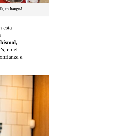
s, en Itauguá.
n esta
e
abismal
,
’s
, en el
onfianza a