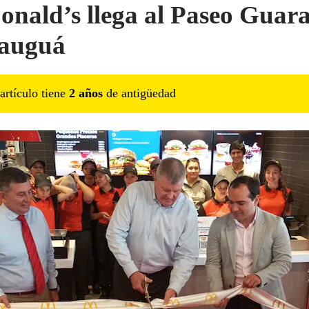
nald’s llega al Paseo Guar
tauguá
artículo tiene
2
año
s
de antigüedad