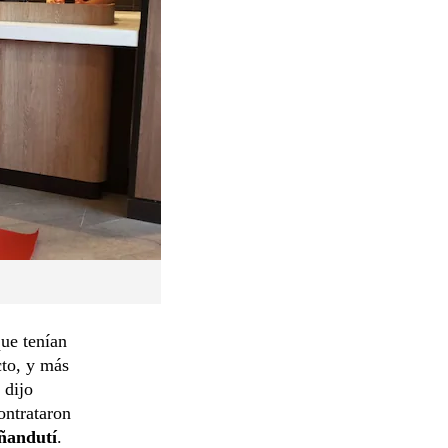
ue tenían
cto, y más
, dijo
ontrataron
 ñandutí
.