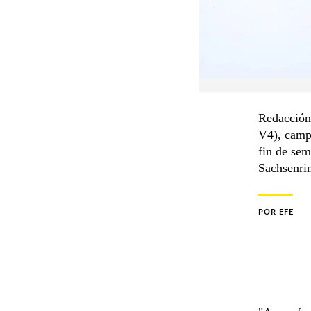
Redacción
V4), camp
fin de se
Sachsenrin
POR
EFE