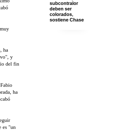
áximo
subcontralor 
cabó
deben ser 
colorados, 
sostiene Chase
 "muy
, ha
ivo", y
io del fin
 Fabio
rada, ha
acabó
eguir
e es "un