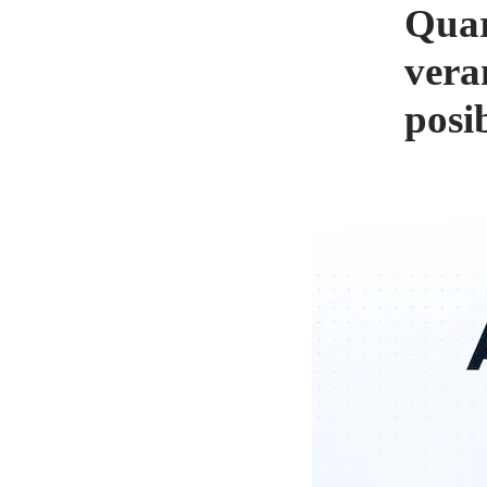
Quar
vera
posi