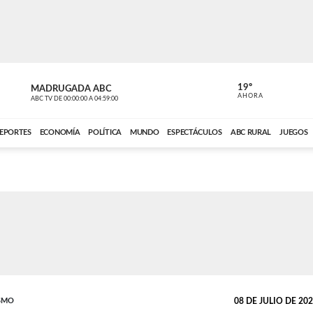
19º
MADRUGADA ABC
MADRUGAD
AHORA
ABC TV
DE
00:00:00
A
04:59:00
ABC CARDINAL 
EPORTES
ECONOMÍA
POLÍTICA
MUNDO
ESPECTÁCULOS
ABC RURAL
JUEGOS
SMO
08 DE JULIO DE 2026