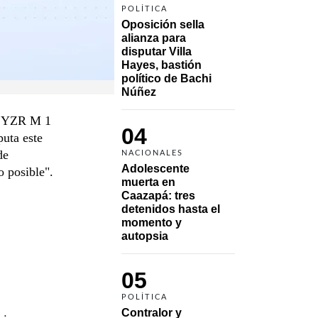
POLÍTICA
Oposición sella 
alianza para 
disputar Villa 
Hayes, bastión 
político de Bachi 
Núñez
ha YZR M 1
04
uta este
de
NACIONALES
Adolescente 
o posible".
muerta en 
Caazapá: tres 
detenidos hasta el 
momento y 
autopsia
05
POLÍTICA
Contralor y 