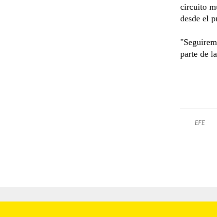
circuito m
desde el p
"Seguiremo
parte de l
EFE