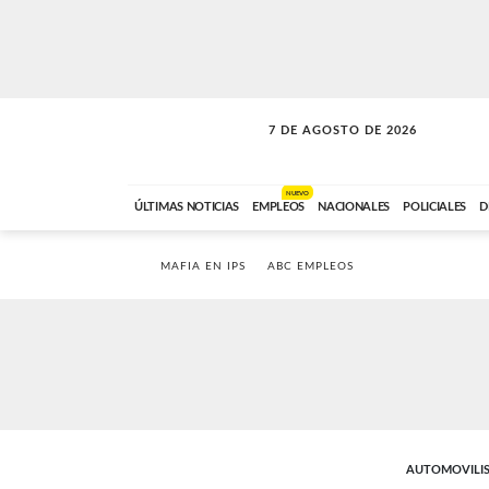
7 DE AGOSTO DE 2026
SOLO MÚSICA
ABC FM
00:00 A 05:59
NUEVO
ÚLTIMAS NOTICIAS
EMPLEOS
NACIONALES
POLICIALES
D
MAFIA EN IPS
ABC EMPLEOS
AUTOMOVILI