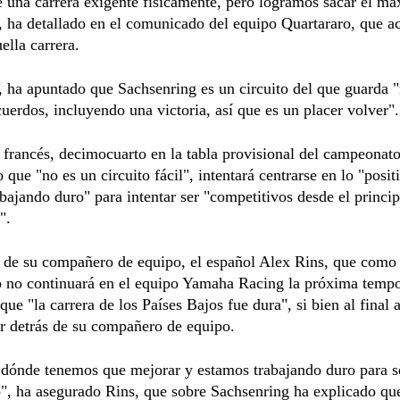
 una carrera exigente físicamente, pero logramos sacar el m
 ha detallado en el comunicado del equipo Quartararo, que a
ella carrera.
 ha apuntado que Sachsenring es un circuito del que guarda
uerdos, incluyendo una victoria, así que es un placer volver".
francés, decimocuarto en la tabla provisional del campeonato
 que "no es un circuito fácil", intentará centrarse en lo "posit
abajando duro" para intentar ser "competitivos desde el princip
".
o de su compañero de equipo, el español Alex Rins, que como
o no continuará en el equipo Yamaha Racing la próxima tempo
que "la carrera de los Países Bajos fue dura", si bien al final 
r detrás de su compañero de equipo.
dónde tenemos que mejorar y estamos trabajando duro para s
", ha asegurado Rins, que sobre Sachsenring ha explicado qu