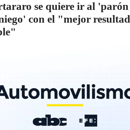
tararo se quiere ir al 'parón
niego' con el "mejor resulta
ble"