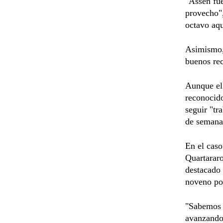
"Assen fue
provecho",
octavo aqu
Asimismo,
buenos rec
Aunque el 
reconocido
seguir "tr
de semana
En el cas
Quartarar
destacado 
noveno po
"Sabemos 
avanzando