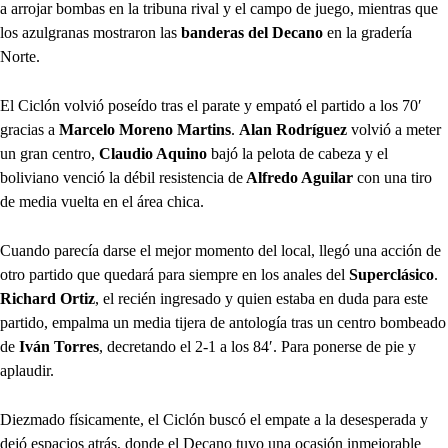
a arrojar bombas en la tribuna rival y el campo de juego, mientras que
los azulgranas mostraron las
banderas del Decano
en la gradería
Norte.
El Ciclón volvió poseído tras el parate y empató el partido a los 70′
gracias a
Marcelo Moreno Martins
.
Alan Rodríguez
volvió a meter
un gran centro,
Claudio Aquino
bajó la pelota de cabeza y el
boliviano venció la débil resistencia de
Alfredo Aguilar
con una tiro
de media vuelta en el área chica.
Cuando parecía darse el mejor momento del local, llegó una acción de
otro partido que quedará para siempre en los anales del
Superclásico
.
Richard Ortiz
, el recién ingresado y quien estaba en duda para este
partido, empalma un media tijera de antología tras un centro bombeado
de
Iván Torres
, decretando el 2-1 a los 84′. Para ponerse de pie y
aplaudir.
Diezmado físicamente, el Ciclón buscó el empate a la desesperada y
dejó espacios atrás, donde el Decano tuvo una ocasión inmejorable