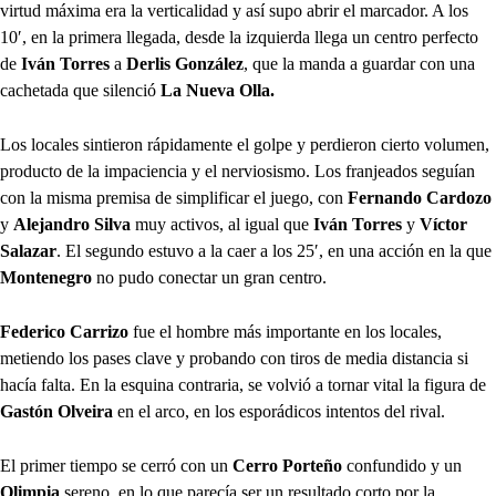
virtud máxima era la verticalidad y así supo abrir el marcador. A los
10′, en la primera llegada, desde la izquierda llega un centro perfecto
de
Iván Torres
a
Derlis González
, que la manda a guardar con una
cachetada que silenció
La Nueva Olla.
Los locales sintieron rápidamente el golpe y perdieron cierto volumen,
producto de la impaciencia y el nerviosismo. Los franjeados seguían
con la misma premisa de simplificar el juego, con
Fernando Cardozo
y
Alejandro Silva
muy activos, al igual que
Iván Torres
y
Víctor
Salazar
. El segundo estuvo a la caer a los 25′, en una acción en la que
Montenegro
no pudo conectar un gran centro.
Federico Carrizo
fue el hombre más importante en los locales,
metiendo los pases clave y probando con tiros de media distancia si
hacía falta. En la esquina contraria, se volvió a tornar vital la figura de
Gastón Olveira
en el arco, en los esporádicos intentos del rival.
El primer tiempo se cerró con un
Cerro Porteño
confundido y un
Olimpia
sereno, en lo que parecía ser un resultado corto por la