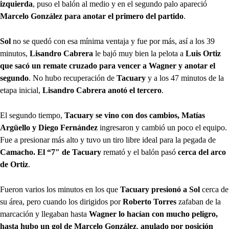
izquierda
, puso el balón al medio y en el segundo palo apareció
Marcelo González para anotar el primero del partido
.
Sol
no se quedó con esa mínima ventaja y fue por más, así a los 39
minutos,
Lisandro Cabrera
le bajó muy bien la pelota a
Luis Ortiz
que sacó un remate cruzado para vencer a Wagner y anotar el
segundo
. No hubo recuperación de
Tacuary
y a los 47 minutos de la
etapa inicial,
Lisandro Cabrera anotó el tercero
.
El segundo tiempo,
Tacuary se vino con dos cambios, Matías
Argüello y Diego Fernández
ingresaron y cambió un poco el equipo.
Fue a presionar más alto y tuvo un tiro libre ideal para la pegada de
Camacho. El “7″ de Tacuary
remató y el balón pasó
cerca del arco
de Ortiz
.
Fueron varios los minutos en los que
Tacuary presionó a Sol
cerca de
su área, pero cuando los dirigidos por
Roberto Torres
zafaban de la
marcación y llegaban hasta
Wagner lo hacían con mucho peligro,
hasta hubo un gol de Marcelo González
,
anulado por posición