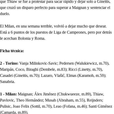
que Thiaw se fue a protestar para sacar rápido y dejar solo a Gineitis,
que cruzó un disparo perfecto para superar a Maignan y sentenciar el
duelo.
El Milan, en una semana terrible, volvió a dejar mucho que desear.
Está a 6 puntos de los puestos de Liga de Campeones, pero por detrás
le acechan Bolonia y Roma.
Ficha técnica:
2 - Torino:
Vanja Milinkovic-Savic; Pedersen (Walukiewicz, m.70),
Maripán, Coco, Biraghi (Dembele, m.83); Ricci (Linetty, m.70),
Casadei (Gineitis, m.70); Lazaro, Vlašić, Elmas (Karamoh, m.59);
Sanabria.
1 - Milan:
Maignan; Álex Jiménez (Chukwueeze, m.89), Thiaw,
Pavlovic, Theo Hernández; Musah (Abraham, m.55), Reijnders;
Pulisic, Joao Felix (Sottil, m.70), Leao (Fofana, m.46); Santi Giménez
(Camarda, m.89).