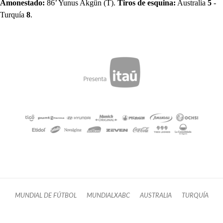
Amonestado:
86’ Yunus Akgün (T).
Tiros de esquina:
Australia
5
-
Turquía
8
.
MUNDIAL DE FÚTBOL
MUNDIALXABC
AUSTRALIA
TURQUÍA