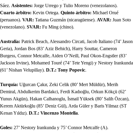
Sáez.
Asistentes:
Jorge Urrego y Tulio Moreno (venezolanos).
Cuarto árbitro:
Kevin Ortega.
Quinto árbitro:
Michael Orué
(peruanos).
VAR:
Tatiana Guzmán (nicaragüense).
AVAR:
Juan Soto
(venezolano).
SVAR:
Fu Ming (chino).
Australia:
Patrick Beach, Alessandro Circati, Jacob Italiano (74’ Jason
Geria), Jordan Bos (83’ Aziz Behich), Harry Souttar, Cameron
Burgess, Connor Metcalfe, Aiden O’Neill, Paul Okon-Engstler (83’
Jackson Irvine), Mohamed Touré (74’ Tete Yengi) y Nestory Irankunda
(61’ Nishan Velupillay).
D.T.: Tony Popovic
.
Turquía:
Uğurcan Çakır, Zeki Celik (80’ Mert Müldür), Merih
Demiral, Abdulkerim Bardakci, Ferdi Kadıoğlu, Orkun Kökçü (62’
Yunus Akgün), Hakan Calhanoglu, İsmail Yüksek (80’ Salih Özcan),
Kerem Aktürkoğlu (85’ Deniz Gül), Arda Güler y Baris Yilmaz (ST
Kenan Yıldız).
D.T.: Vincenzo Montella
.
Goles:
27’ Nestory Irankunda y 75’ Connor Metcalfe (A).