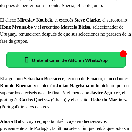
después de perder por 5-1 contra Suecia, el 15 de junio.
El checo
Miroslav Koubek
, el escocés
Steve Clarke
, el surcoreano
Hong Myung-bo
y el argentino
Marcelo Bielsa
, seleccionador de
Uruguay, renunciaron después de que sus selecciones no pasasen de la
fase de grupos.
Unite al canal de ABC en WhatsApp
El argentino
Sebastián Beccacece
, técnico de Ecuador, el neerlandés
Ronald Koeman
y el alemán
Julian Nagelsmann
lo hicieron por no
superar los dieciseisavos de final. Y el mexicano
Javier Aguirre
, el
portugués
Carlos Queiroz
(Ghana) y el español
Roberto Martínez
(Portugal), tras los octavos.
Ahora Dalic
, cuyo equipo también cayó en dieciseisavos -
precisamente ante Portugal, la última selección que había quedado sin