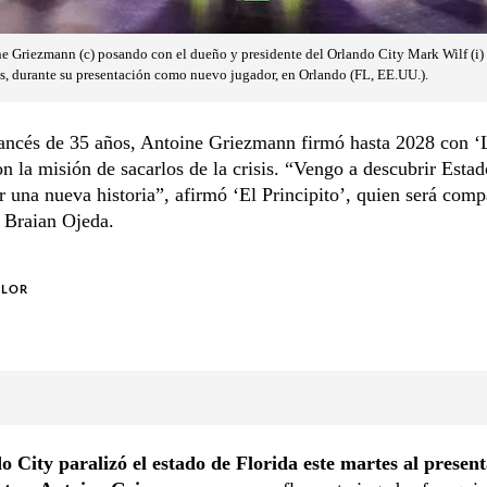
ine Griezmann (c) posando con el dueño y presidente del Orlando City Mark Wilf (i) 
s, durante su presentación como nuevo jugador, en Orlando (FL, EE.UU.).
rancés de 35 años, Antoine Griezmann firmó hasta 2028 con ‘
n la misión de sacarlos de la crisis. “Vengo a descubrir Esta
ir una nueva historia”, afirmó ‘El Principito’, quien será com
 Braian Ojeda.
OLOR
o City paralizó el estado de Florida este martes al presen