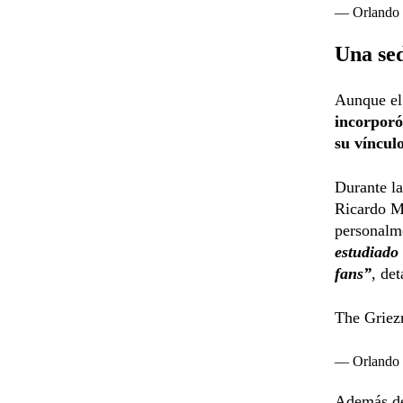
— Orlando
Una se
Aunque el
incorporó
su víncul
Durante la
Ricardo Mo
personalm
estudiado 
fans”
, de
The Griez
— Orlando
Además de