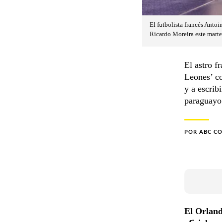
El futbolista francés Anto
Ricardo Moreira este marte
El astro f
Leones’ co
y a escrib
paraguayo
POR
ABC C
El Orland