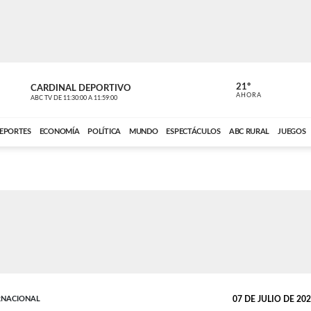
21º
CARDINAL DEPORTIVO
CARDINAL 
AHORA
ABC TV
DE
11:30:00
A
11:59:00
ABC CARDINAL 
EPORTES
ECONOMÍA
POLÍTICA
MUNDO
ESPECTÁCULOS
ABC RURAL
JUEGOS
RNACIONAL
07 DE JULIO DE 2026