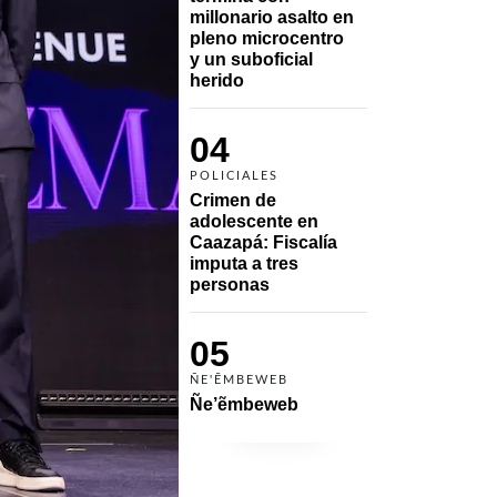
millonario asalto en 
pleno microcentro 
y un suboficial 
herido
04
POLICIALES
Crimen de 
adolescente en 
Caazapá: Fiscalía 
imputa a tres 
personas 
05
ÑE'ẼMBEWEB
Ñe’ẽmbeweb