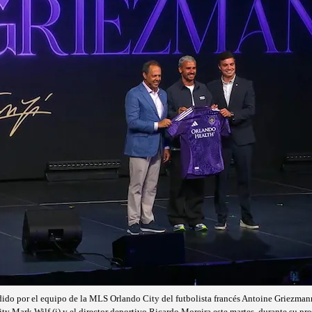
ido por el equipo de la MLS Orlando City del futbolista francés Antoine Griezman
ity Mark Wilf (i) y el director deportivo Ricardo Moreira este martes, durante su 