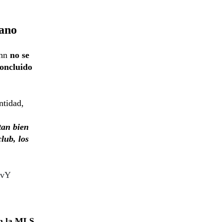
cano
nn
no se
concluido
ntidad,
tan bien
lub, los
rvY
en la MLS