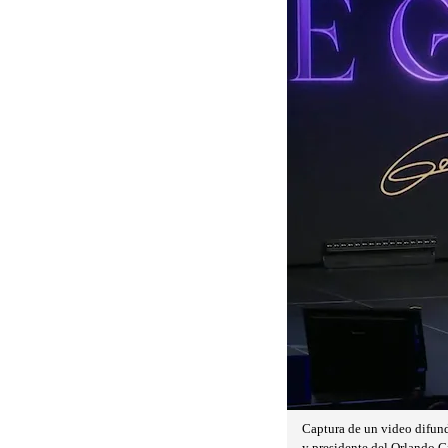
Captura de un video difund
y presidente del Orlando C