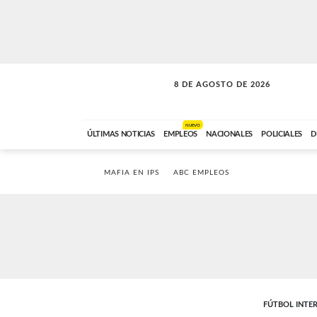
8 DE AGOSTO DE 2026
CONEXIÓN ROMANCE
ABC FM
09:00 A 11:59
NUEVO
ÚLTIMAS NOTICIAS
EMPLEOS
NACIONALES
POLICIALES
D
MAFIA EN IPS
ABC EMPLEOS
FÚTBOL INTE