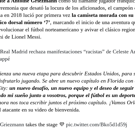
nte a Antoine Griezmann
como su flamante jugador franquic
remonia que desató la locura de los aficionados, el campeón
a en 2018 lució por primera vez
la camiseta morada con su
co dorsal número ‘7’
, marcando el inicio de una aventura q
volucionar el fútbol norteamericano y avivar el clásico region
mi de Lionel Messi.
Real Madrid rechaza manifestaciones “racistas” de Celeste A
appé
enza una nueva etapa para descubrir Estados Unidos, para s
disfrutarlo jugando. Se abre un nuevo capítulo en Florida con 
ity:
un nuevo desafío, un nuevo equipo y el deseo de seguir
do mi sueño junto a vosotros, porque el fútbol es un deport
ora nos toca escribir juntos el próximo capítulo. ¡Vamos Or
 atacante en su video de bienvenida.
Griezmann
takes the stage 💜
pic.twitter.com/Bko5d1d59j