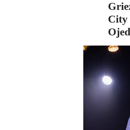
Grie
City
Oje