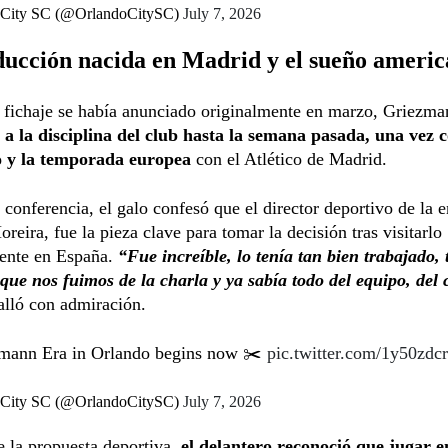
 City SC (@OrlandoCitySC)
July 7, 2026
ducción nacida en Madrid y el sueño ameri
 fichaje se había anunciado originalmente en marzo, Griezma
 a la disciplina del club hasta la semana pasada, una vez 
o y la temporada europea
con el Atlético de Madrid.
 conferencia, el galo confesó que el director deportivo de la e
reira, fue la pieza clave para tomar la decisión tras visitarlo
ente en España.
“Fue increíble, lo tenía tan bien trabajado, 
que nos fuimos de la charla y ya sabía todo del equipo, del c
talló con admiración.
mann Era in Orlando begins now ✂️
pic.twitter.com/1y50zdc
 City SC (@OrlandoCitySC)
July 7, 2026
 la propuesta deportiva,
el delantero reconoció que jugar 