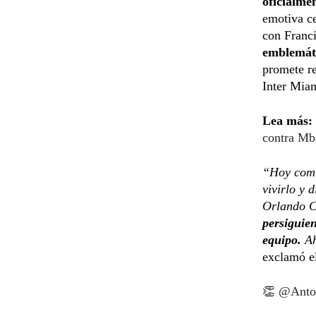
oficialme
emotiva ce
con Franci
emblemáti
promete re
Inter Mia
Lea más:
contra Mb
“Hoy comi
vivirlo y 
Orlando C
persiguien
equipo.
Ah
exclamó el
👏
@Anto