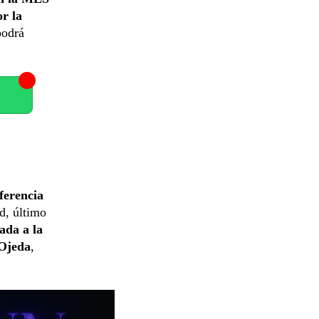
or la
podrá
ferencia
d, último
ada a la
 Ojeda
,