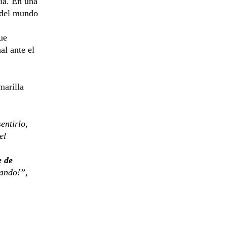
ia. En una
 del mundo
ue
al ante el
marilla
entirlo,
el
e de
lando!”
,