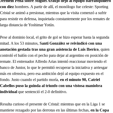
Jermein Peña sobre Miguel Araujo dejó al equipo barranquillero
con diez
hombres. A partir de allí, el monólogo fue celeste: Sporting
Cristal se animó a presionar, mientras que la visita comenzó a sufrir
para resistir en defensa, inquietada constantemente por los remates de
larga distancia de Yoshimar Yotún.
Pese al dominio local, el grito de gol se hizo esperar hasta la segunda
mitad. A los 53 minutos,
Santi González se reivindicó con una
anotación gestada tras una gran asistencia de Luis Iberico
, quien
controló el balón con el pecho para dejar al argentino en posición de
remate. El entrenador Alfredo Arias intentó reaccionar moviendo el
banco de Junior, lo que le permitió recuperar la iniciativa y arriesgar
más en ofensiva, pero esa ambición dejó al equipo expuesto en el
fondo. Justo cuando el partido moría,
en el minuto 90, Catriel
Cabellos puso la guinda al triunfo con una vistosa maniobra
individual
que sentenció el 2-0 definitivo.
Resulta curioso el presente de Cristal: mientras que en la Liga 1 se
mantiene rezagado por las derrotas en las últimas fechas,
en la Copa