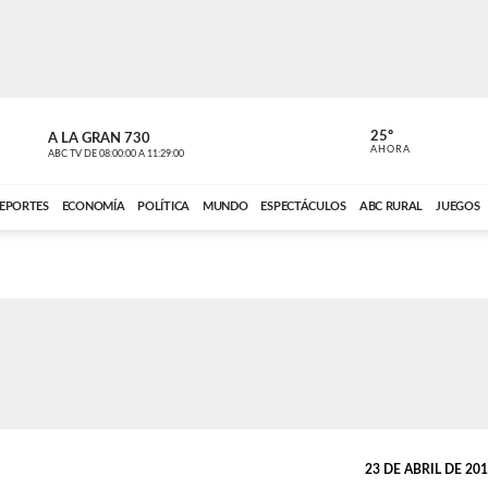
25º
A LA GRAN 730
A LA GRAN 
AHORA
ABC TV
DE
08:00:00
A
11:29:00
ABC CARDINAL 
EPORTES
ECONOMÍA
POLÍTICA
MUNDO
ESPECTÁCULOS
ABC RURAL
JUEGOS
23 DE ABRIL DE 2019