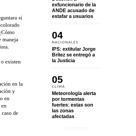
exfuncionario de la 
ANDE acusado de 
estafar a usuarios
guntara si
r colorado
 “¿Cómo
04
e maneja
NACIONALES
dora.
IPS: extitular Jorge 
Brítez se entregó a 
la Justicia
 o existen
05
ación en la
CLIMA
ación y
Meteorología alerta 
co en
por tormentas 
fuertes: estas son 
 en
las zonas 
l caso de
afectadas