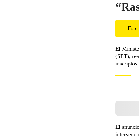
“Rast
Este 
El Ministe
(SET), rea
inscriptos
El anuncio
intervenci