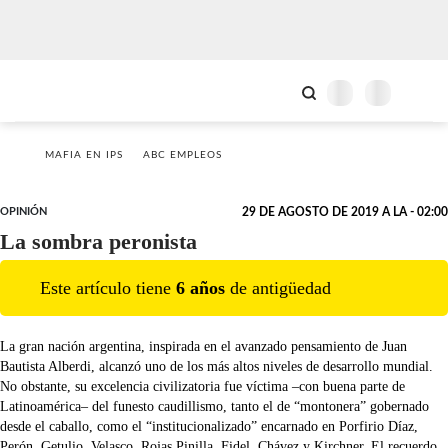
MAFIA EN IPS
ABC EMPLEOS
OPINIÓN
29 DE AGOSTO DE 2019 A LA - 02:00
La sombra peronista
Este artículo tiene
6
año
s
de antigüedad
La gran nación argentina, inspirada en el avanzado pensamiento de Juan
Bautista Alberdi, alcanzó uno de los más altos niveles de desarrollo mundial.
No obstante, su excelencia civilizatoria fue víctima –con buena parte de
Latinoamérica– del funesto caudillismo, tanto el de “montonera” gobernado
desde el caballo, como el “institucionalizado” encarnado en Porfirio Díaz,
Perón, Getulio, Velasco, Rojas Pinilla, Fidel, Chávez y Kirchner. El recuerdo