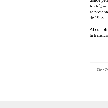
donde perm
Rodríguez 
se present
de 1993.
Al cumplir
la transic
DERRO