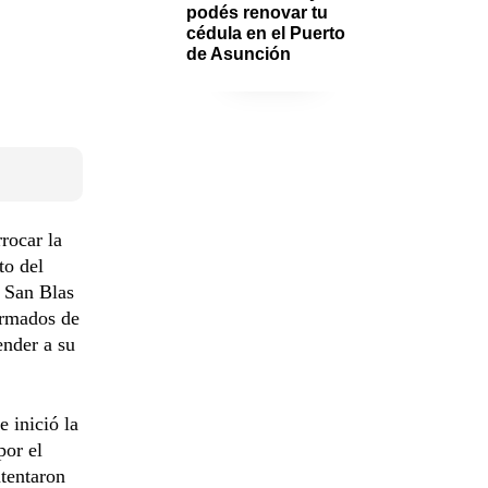
podés renovar tu 
cédula en el Puerto 
de Asunción
rocar la
to del
e San Blas
formados de
ender a su
 inició la
por el
ntentaron