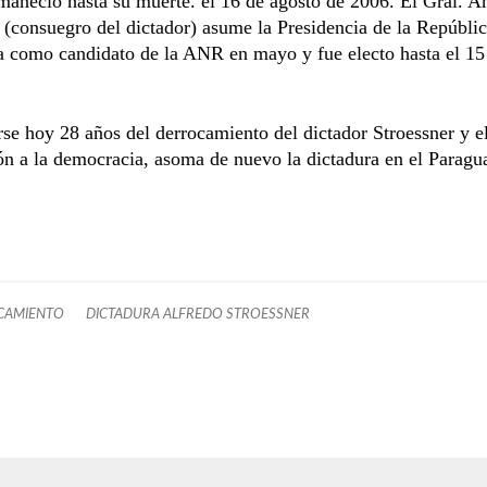
aneció hasta su muerte. el 16 de agosto de 2006. El Gral. A
(consuegro del dictador) asume la Presidencia de la Repúblic
a como candidato de la ANR en mayo y fue electo hasta el 15
se hoy 28 años del derrocamiento del dictador Stroessner y el
ión a la democracia, asoma de nuevo la dictadura en el Paragu
CAMIENTO
DICTADURA ALFREDO STROESSNER