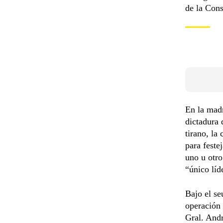
de la Cons
En la madr
dictadura 
tirano, la
para feste
uno u otro
“único líd
Bajo el se
operación
Gral. Andr