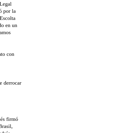
 Legal
ó por la
 Escolta
do en un
Ramos
nto con
e derrocar
ués firmó
Brasil,