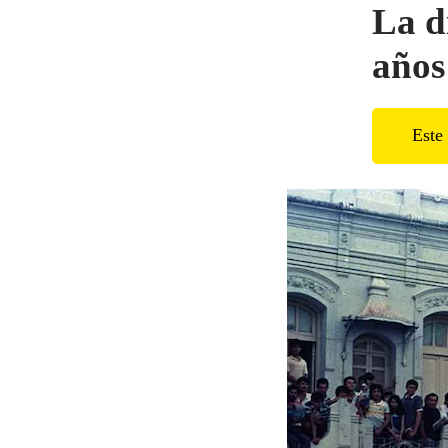
La d
años
Este 