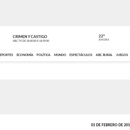
22º
CRIMEN Y CASTIGO
NOTICIERO
AHORA
ABC TV
DE
18:00:00
A
18:59:00
ABC CARDINAL 
EPORTES
ECONOMÍA
POLÍTICA
MUNDO
ESPECTÁCULOS
ABC RURAL
JUEGOS
01 DE FEBRERO DE 2017