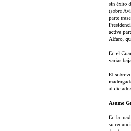
sin éxito 
(sobre Avi
parte tras
Presidenci
activa par
Alfaro, qu
En el Cuar
varias baj
El sobrevu
madrugada 
al dictador
Asume Gr
En la madr
su renunci