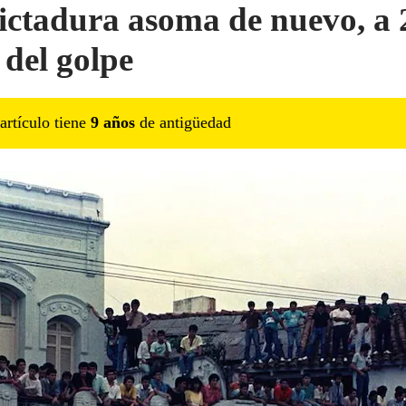
ictadura asoma de nuevo, a 
 del golpe
artículo tiene
9
año
s
de antigüedad