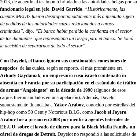
2013, de acuerdo al testimonio brindado a las autoridades belgas por su
funcionario legal en jefe, David Garrido
.
“Históricamente, las
cuentas MEDIS fueron desproporcionadamente más a menudo sujeto
de pedidos de las autoridades suizas relacionados a cargos
criminales”
, dijo.
“El banco había perdido la confianza en el sector
de los diamantes, que representaba un riesgo para el banco. Se tomó
la decisión de separarnos de todo el sector”.
Con Dayelot, el banco ignoró sus cuestionables conexiones de
negocios
, de las cuales, según se reportó, el más prominente era
Arkady Gaydamak
,
un empresario ruso-israelí condenado in
absentia en Francia por su participación en el escándalo de tráfico
de armas “Angolagate” en la década de 1990
(algunos de esos
cargos fueron anulados en una apelación). Además, Dayelot
supuestamente financiaba a
Yakov Arabov
, conocido por estrellas del
hip-hop como 50 Cent y Notorious B.I.G. como
Jacob el Joyero
.
A
rabov fue a prisión en 2008 por mentir a agentes federales de
EE.UU. sobre el lavado de dinero para la Black Mafia Family, un
cártel de drogas de Detroit.
Dayelot no respondió a las solicitudes de