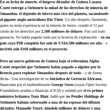
En su lecho de muerte, el longevo dictador de Guinea Lasana
Conté entregó a Steinmetz la mitad de los derechos de minería de
Simandou, el depósito de hierro más rico del planeta, sacándoselo
al gigante anglo-australiano Rio Tinto
. Un año después, Steinmetz,
quien no tenía experiencia en la minería de hierro, vendió el 51 por
ciento de los derechos por
2.500 millones de dólares
. Fue casi todo
ganancia. No había pagado nada por la licencia de explotación –
en un
país cuyo PIB completo fue solo de US$4.500 millones ese año
– e
invirtió solo $160 millones en el proyecto.
Pero un nuevo gobierno de Guinea bajo el reformista Alpha
Conté sospechó que Steinmetz había pagado a alguien por la
licencia para explotar Simandou después de todo
– y de forma
ilícita-. Una investigación de su
Iniciativa de Gerencia Africana
,
financiada por el multimillonario
George Soros
(cuyas Open Society
Foundations ayudan a financiar al ICIJ) y asistida por
el ex primer
ministro británico Tony Blair
, halló que l
os Pentler Holdings de
Steinmetz habían sobornado a una de las esposas del difunto
dictador, Mamadie Touré, dándole millones de dólares y una