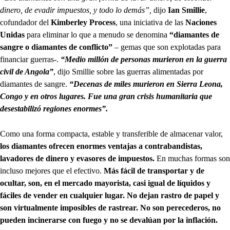
dinero, de evadir impuestos, y todo lo demás”,
dijo
Ian Smillie
,
cofundador del
Kimberley Process
, una iniciativa de las
Naciones
Unidas
para eliminar lo que a menudo se denomina
“diamantes de
sangre o diamantes de conflicto”
– gemas que son explotadas para
financiar guerras-.
“Medio millón de personas murieron en la guerra
civil de Angola”
, dijo Smillie sobre las guerras alimentadas por
diamantes de sangre.
“Decenas de miles murieron en Sierra Leona,
Congo y en otros lugares. Fue una gran crisis humanitaria que
desestabilizó regiones enormes”.
Como una forma compacta, estable y transferible de almacenar valor,
los diamantes ofrecen enormes ventajas a contrabandistas,
lavadores de dinero y evasores de impuestos.
En muchas formas son
incluso mejores que el efectivo.
Más fácil de transportar y de
ocultar, son, en el mercado mayorista, casi igual de líquidos y
fáciles de vender en cualquier lugar. No dejan rastro de papel y
son virtualmente imposibles de rastrear. No son perecederos, no
pueden incinerarse con fuego y no se devalúan por la inflación.