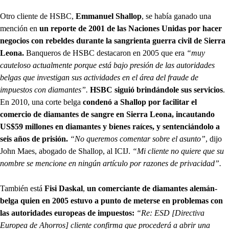
Otro cliente de HSBC,
Emmanuel Shallop
, se había ganado una
mención en
un reporte de 2001 de las Naciones Unidas por hacer
negocios con rebeldes durante la sangrienta guerra civil de Sierra
Leona.
Banqueros de HSBC destacaron en 2005 que era
“muy
cauteloso actualmente porque está bajo presión de las autoridades
belgas que investigan sus actividades en el área del fraude de
impuestos con diamantes”.
HSBC siguió brindándole sus servicios
.
En 2010, una corte belga
condenó a Shallop por facilitar el
comercio de diamantes de sangre en Sierra Leona, incautando
US$59 millones en diamantes y bienes raíces, y sentenciándolo a
seis años de prisión.
“No queremos comentar sobre el asunto”
, dijo
John Maes, abogado de Shallop, al ICIJ.
“Mi cliente no quiere que su
nombre se mencione en ningún artículo por razones de privacidad”.
También está
Fisi Daskal
,
un comerciante de diamantes alemán-
belga quien en 2005 estuvo a punto de meterse en problemas con
las autoridades europeas de impuestos:
“Re: ESD [Directiva
Europea de Ahorros] cliente confirma que procederá a abrir una