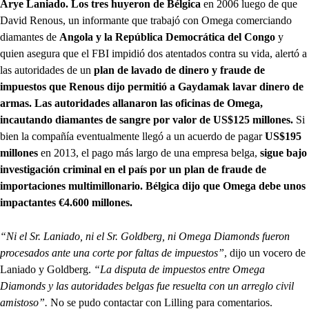
Arye Laniado.
Los tres huyeron de Bélgica
en 2006 luego de que
David Renous, un informante que trabajó con Omega comerciando
diamantes de
Angola y la República Democrática del Congo
y
quien asegura que el FBI impidió dos atentados contra su vida, alertó a
las autoridades de un
plan de lavado de dinero y fraude de
impuestos que Renous dijo permitió a Gaydamak lavar dinero de
armas.
Las autoridades allanaron las oficinas de Omega,
incautando diamantes de sangre por valor de US$125 millones.
Si
bien la compañía eventualmente llegó a un acuerdo de pagar
US$195
millones
en 2013, el pago más largo de una empresa belga,
sigue bajo
investigación criminal en el país por un plan de fraude de
importaciones multimillonario.
Bélgica dijo que Omega debe unos
impactantes €4.600 millones.
“Ni el Sr. Laniado, ni el Sr. Goldberg, ni Omega Diamonds fueron
procesados ante una corte por faltas de impuestos”
, dijo un vocero de
Laniado y Goldberg.
“La disputa de impuestos entre Omega
Diamonds y las autoridades belgas fue resuelta con un arreglo civil
amistoso”.
No se pudo contactar con Lilling para comentarios.