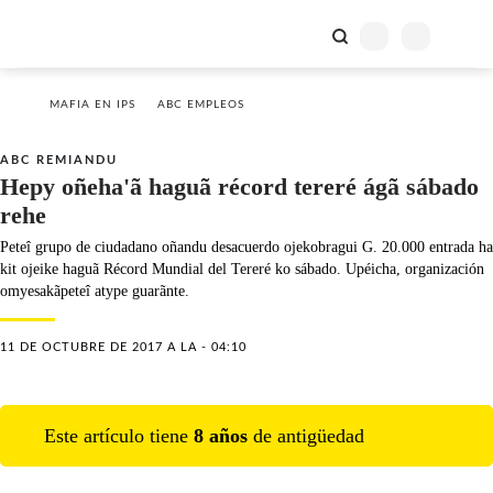
MAFIA EN IPS
ABC EMPLEOS
ABC REMIANDU
Hepy oñeha'ã haguã récord tereré ágã sábado
rehe
Peteî grupo de ciudadano oñandu desacuerdo ojekobragui G. 20.000 entrada ha
kit ojeike haguã Récord Mundial del Tereré ko sábado. Upéicha, organización
omyesakãpeteî atype guarãnte.
11 DE OCTUBRE DE 2017 A LA - 04:10
Este artículo tiene
8
año
s
de antigüedad