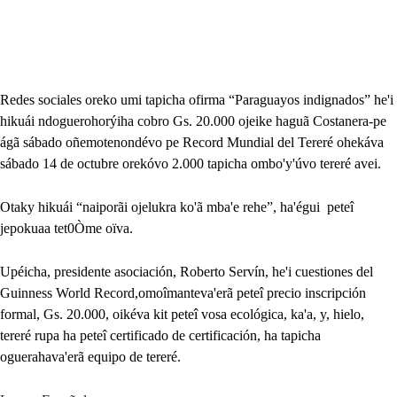
Redes sociales oreko umi tapicha ofirma “Paraguayos indignados” he'i
hikuái ndoguerohorýiha cobro Gs. 20.000 ojeike haguã Costanera-pe
ágã sábado oñemotenondévo pe Record Mundial del Tereré ohekáva
sábado 14 de octubre orekóvo 2.000 tapicha ombo'y'úvo tereré avei.
Otaky hikuái “naiporãi ojelukra ko'ã mba'e rehe”, ha'égui peteî
jepokuaa tet0Òme oïva.
Upéicha, presidente asociación, Roberto Servín, he'i cuestiones del
Guinness World Record,omoîmanteva'erã peteî precio inscripción
formal, Gs. 20.000, oikéva kit peteî vosa ecológica, ka'a, y, hielo,
tereré rupa ha peteî certificado de certificación, ha tapicha
oguerahava'erã equipo de tereré.