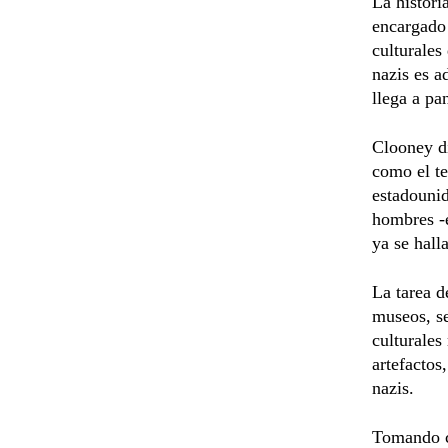
La histori
encargado 
culturales
nazis es 
llega a pa
Clooney di
como el te
estadounid
hombres -é
ya se hall
La tarea d
museos, se
culturales
artefactos
nazis.
Tomando c