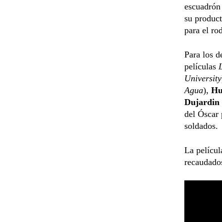
escuadrón 
su produc
para el ro
Para los d
películas
University
Agua
),
Hu
Dujardin
del Óscar 
soldados.
La películ
recaudado