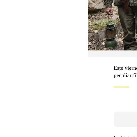
Este vier
peculiar f