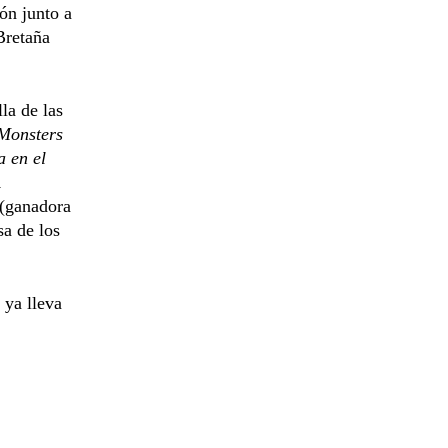
ón junto a
Bretaña
la de las
Monsters
 en el
n
(ganadora
sa de los
 ya lleva