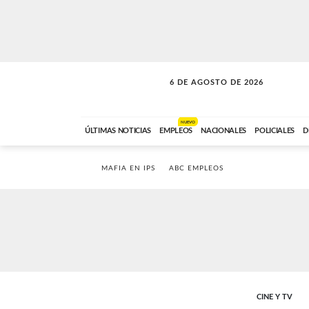
6 DE AGOSTO DE 2026
SOLO MÚSICA
ABC FM
00:00 A 05:59
NUEVO
ÚLTIMAS NOTICIAS
EMPLEOS
NACIONALES
POLICIALES
D
MAFIA EN IPS
ABC EMPLEOS
CINE Y TV