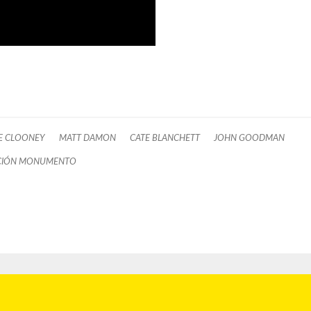
E CLOONEY
MATT DAMON
CATE BLANCHETT
JOHN GOODMAN
CIÓN MONUMENTO