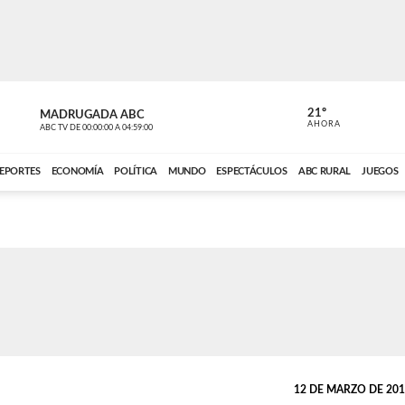
21º
MADRUGADA ABC
MADRUGAD
AHORA
ABC TV
DE
00:00:00
A
04:59:00
ABC CARDINAL 
EPORTES
ECONOMÍA
POLÍTICA
MUNDO
ESPECTÁCULOS
ABC RURAL
JUEGOS
12 DE MARZO DE 2014