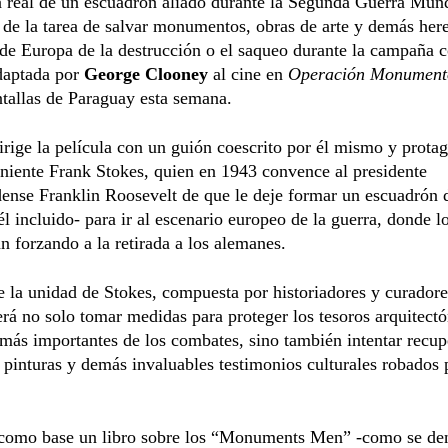
a real de un escuadrón aliado durante la Segunda Guerra Mun
de la tarea de salvar monumentos, obras de arte y demás her
 de Europa de la destrucción o el saqueo durante la campaña c
adaptada por
George Clooney
al cine en
Operación Monument
ntallas de Paraguay esta semana.
rige la película con un guión coescrito por él mismo y prota
niente Frank Stokes, quien en 1943 convence al presidente
ense Franklin Roosevelt de que le deje formar un escuadrón d
l incluido- para ir al escenario europeo de la guerra, donde l
an forzando a la retirada a los alemanes.
e la unidad de Stokes, compuesta por historiadores y curadore
rá no solo tomar medidas para proteger los tesoros arquitectó
 más importantes de los combates, sino también intentar recup
, pinturas y demás invaluables testimonios culturales robados 
omo base un libro sobre los “Monuments Men” -como se de