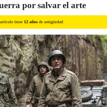
uerra por salvar el arte
artículo tiene
12
año
s
de antigüedad