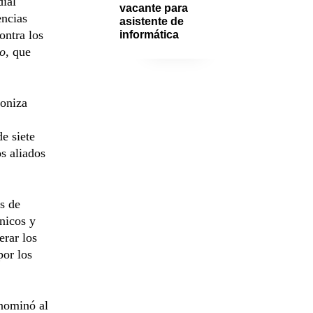
dial
vacante para 
encias
asistente de 
ontra los
informática
o
, que
goniza
e siete
os aliados
s de
nicos y
erar los
por los
nominó al