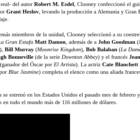
real- del autor
Robert M. Esdel
, Clooney confeccionó el gui
tor
Grant Heslov
, levando la producción a Alemania y Gran 
daje.
emás miembros de la unidad, Clooney seleccionó a su coestrel
La Gran Estafa
Matt Damon
, además de a
John Goodman
(
),
Bill Murray
(
Moonrise Kingdom
),
Bob Balaban
(
La Dama
gh Bonneville
(de la serie
Downton Abbey
) y el francés
Jea
(ganador del Óscar por
El Artista
). La actriz
Cate Blanchett
por
Blue Jasmine
) completa el elenco como una aliada france
a se estrenó en los Estados Unidos el pasado mes de febrero y
s en todo el mundo más de 116 millones de dólares.