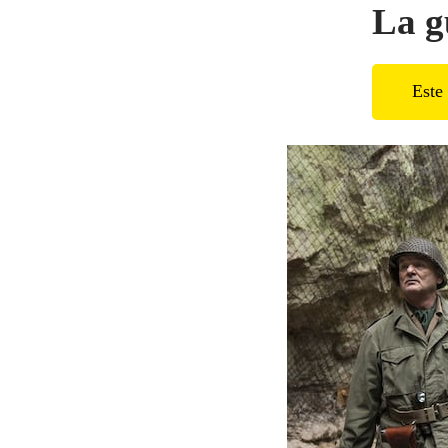
La g
Este 