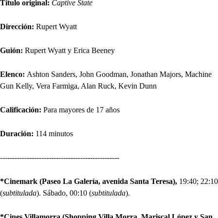
Título original:
Captive State
Dirección:
Rupert Wyatt
Guión:
Rupert Wyatt y Erica Beeney
Elenco:
Ashton Sanders, John Goodman, Jonathan Majors, Machine
Gun Kelly, Vera Farmiga, Alan Ruck, Kevin Dunn
Calificación:
Para mayores de 17 años
Duración:
114 minutos
-------------------------------------------------
*Cinemark (Paseo La Galería, avenida Santa Teresa),
19:40; 22:10
(
subtitulada
). Sábado, 00:10 (
subtitulada
).
*Cines Villamorra (Shopping Villa Morra, Mariscal López y San